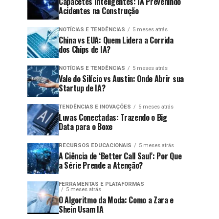
Capacetes Inteligentes: IA Prevenindo
Acidentes na Construção
NOTÍCIAS E TENDÊNCIAS
5 meses atrás
China vs EUA: Quem Lidera a Corrida
dos Chips de IA?
NOTÍCIAS E TENDÊNCIAS
5 meses atrás
Vale do Silício vs Austin: Onde Abrir sua
Startup de IA?
TENDÊNCIAS E INOVAÇÕES
5 meses atrás
Luvas Conectadas: Trazendo o Big
Data para o Boxe
RECURSOS EDUCACIONAIS
5 meses atrás
A Ciência de ‘Better Call Saul’: Por Que
a Série Prende a Atenção?
FERRAMENTAS E PLATAFORMAS
5 meses atrás
O Algoritmo da Moda: Como a Zara e
Shein Usam IA