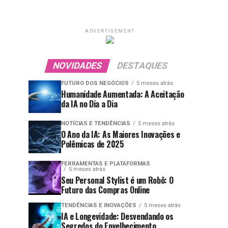
ADVERTISEMENT
NOVIDADES
DESTAQUES
FUTURO DOS NEGÓCIOS
5 meses atrás
Humanidade Aumentada: A Aceitação
da IA no Dia a Dia
NOTÍCIAS E TENDÊNCIAS
5 meses atrás
O Ano da IA: As Maiores Inovações e
Polêmicas de 2025
FERRAMENTAS E PLATAFORMAS
5 meses atrás
Seu Personal Stylist é um Robô: O
Futuro das Compras Online
TENDÊNCIAS E INOVAÇÕES
5 meses atrás
IA e Longevidade: Desvendando os
Segredos do Envelhecimento