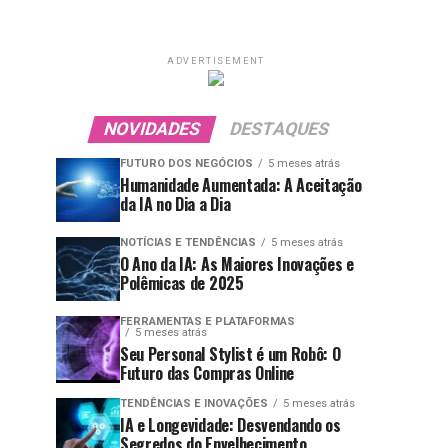
ADVERTISEMENT
NOVIDADES
DESTAQUES
FUTURO DOS NEGÓCIOS
5 meses atrás
Humanidade Aumentada: A Aceitação
da IA no Dia a Dia
NOTÍCIAS E TENDÊNCIAS
5 meses atrás
O Ano da IA: As Maiores Inovações e
Polêmicas de 2025
FERRAMENTAS E PLATAFORMAS
5 meses atrás
Seu Personal Stylist é um Robô: O
Futuro das Compras Online
TENDÊNCIAS E INOVAÇÕES
5 meses atrás
IA e Longevidade: Desvendando os
Segredos do Envelhecimento