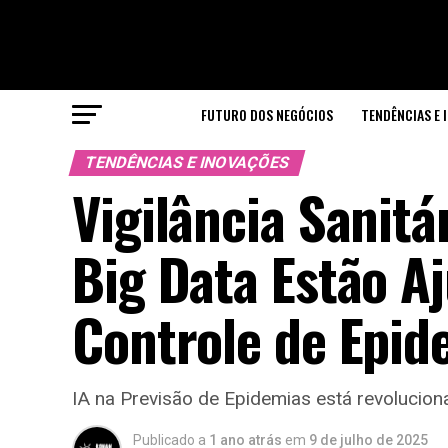
FUTURO DOS NEGÓCIOS
TENDÊNCIAS E 
TENDÊNCIAS E INOVAÇÕES
Vigilância Sanitá
Big Data Estão A
Controle de Epid
IA na Previsão de Epidemias está revolucio
Publicado a
1 ano atrás
em
9 de julho de 2025