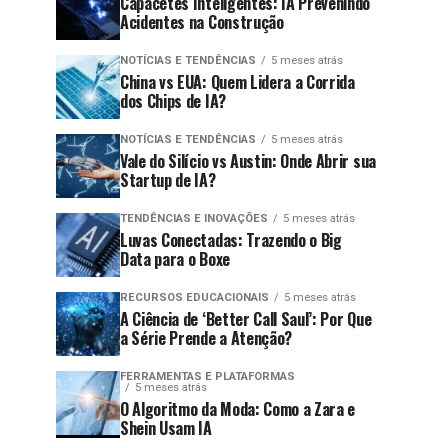
Capacetes Inteligentes: IA Prevenindo
Acidentes na Construção
NOTÍCIAS E TENDÊNCIAS
5 meses atrás
China vs EUA: Quem Lidera a Corrida
dos Chips de IA?
NOTÍCIAS E TENDÊNCIAS
5 meses atrás
Vale do Silício vs Austin: Onde Abrir sua
Startup de IA?
TENDÊNCIAS E INOVAÇÕES
5 meses atrás
Luvas Conectadas: Trazendo o Big
Data para o Boxe
RECURSOS EDUCACIONAIS
5 meses atrás
A Ciência de ‘Better Call Saul’: Por Que
a Série Prende a Atenção?
FERRAMENTAS E PLATAFORMAS
5 meses atrás
O Algoritmo da Moda: Como a Zara e
Shein Usam IA