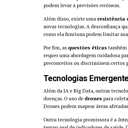
podem levar a previsões errôneas.
Além disso, existe uma
resistência 
novas tecnologias. A desconfiança qu
como ela funciona podem limitar su
Por fim, as
questões éticas
também d
requer uma abordagem cuidadosa par
preconceitos ou discriminem certos 
Tecnologias Emergente
Além da IA e Big Data, outras tecnol
doenças. O uso de
drones
para coleta
Drones podem mapear áreas afetadas 
Outra tecnologia promissora é a
Inte
tempo real de indicadores de saúde.