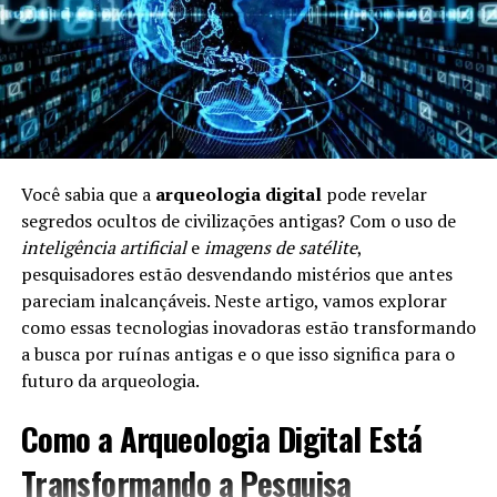
Alimentação e Longevidade
A
alimentação
é um dos pilares da longevidade. Uma
dieta equilibrada e rica em nutrientes pode aumentar a
expectativa de vida. Aqui estão alguns pontos
importantes:
Você sabia que a
arqueologia digital
pode revelar
segredos ocultos de civilizações antigas? Com o uso de
Frutas e Verduras:
Ricas em vitaminas e
inteligência artificial
e
imagens de satélite
,
antioxidantes, ajudam a combater doenças.
pesquisadores estão desvendando mistérios que antes
Riqueza em Omega-3:
Alimentos como peixe e
pareciam inalcançáveis. Neste artigo, vamos explorar
nozes são benéficos para o coração.
como essas tecnologias inovadoras estão transformando
a busca por ruínas antigas e o que isso significa para o
Moderação:
Comer porções controladas é crucial
futuro da arqueologia.
para evitar doenças ligadas à obesidade.
Como a Arqueologia Digital Está
A Importância da Atividade Física
Transformando a Pesquisa
Manter-se fisicamente ativo é essencial para a