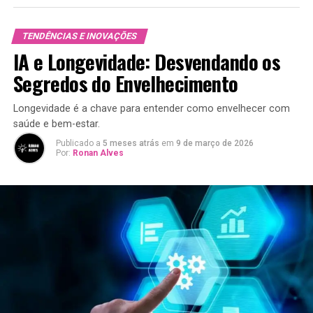
TENDÊNCIAS E INOVAÇÕES
IA e Longevidade: Desvendando os
Segredos do Envelhecimento
Longevidade é a chave para entender como envelhecer com
saúde e bem-estar.
Publicado a
5 meses atrás
em
9 de março de 2026
Por:
Ronan Alves