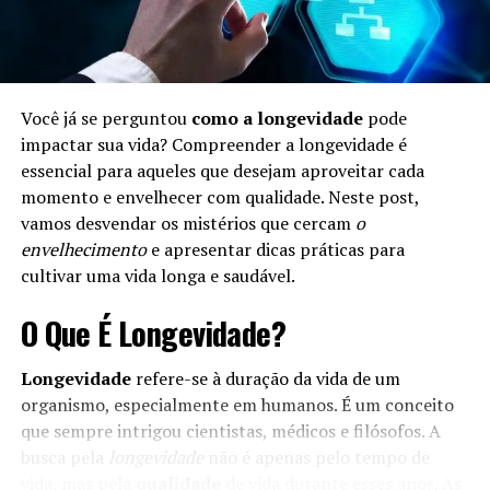
Você já se perguntou
como a longevidade
pode
impactar sua vida? Compreender a longevidade é
essencial para aqueles que desejam aproveitar cada
momento e envelhecer com qualidade. Neste post,
vamos desvendar os mistérios que cercam
o
envelhecimento
e apresentar dicas práticas para
cultivar uma vida longa e saudável.
O Que É Longevidade?
Longevidade
refere-se à duração da vida de um
organismo, especialmente em humanos. É um conceito
que sempre intrigou cientistas, médicos e filósofos. A
busca pela
longevidade
não é apenas pelo tempo de
vida, mas pela
qualidade
de vida durante esses anos. As