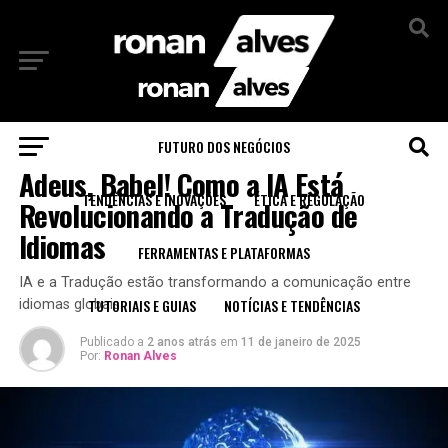
Sair da versão mobile
FUTURO DOS NEGÓCIOS
FUTURO DOS NEGÓCIOS
Adeus, Babel! Como a IA Está
TENDÊNCIAS E INOVAÇÕES
ÉTICA E REGULAÇÃO
Revolucionando a Tradução de
Idiomas
FERRAMENTAS E PLATAFORMAS
IA e a Tradução estão transformando a comunicação entre
TUTORIAIS E GUIAS
NOTÍCIAS E TENDÊNCIAS
idiomas globais.
Publicado a
2 anos atrás
em
11 de janeiro de 2025
Por:
Ronan Alves