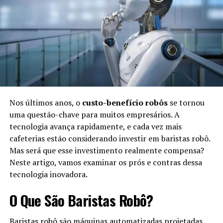
destacando-se:
Década de 1950:
Criação dos primeiros
programas de IA para resolver problemas
matemáticos simples.
Década de 1980:
Desenvolvimento de sistemas
especialistas, focando na tomada de decisões em
áreas específicas.
Nos últimos anos, o
custo-benefício robôs
se tornou
uma questão-chave para muitos empresários. A
Fim dos anos 2000:
Avanços em
machine learning
tecnologia avança rapidamente, e cada vez mais
e
deep learning
, permitindo que a IA aprendesse e
cafeterias estão considerando investir em baristas robô.
melhorasse com experiências.
Mas será que esse investimento realmente compensa?
Atualidade:
Integração da IA em diversas áreas,
Neste artigo, vamos examinar os prós e contras dessa
como saúde, finanças e entretenimento.
tecnologia inovadora.
Benefícios da Simbiose na Vida
O Que São Baristas Robô?
Cotidiana
Baristas robô são máquinas automatizadas projetadas