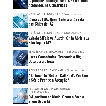
Capacetes Inteligentes: IA Prevenindo
Acidentes na Construção
NOTÍCIAS E TENDÊNCIAS
5 meses atrás
China vs EUA: Quem Lidera a Corrida
dos Chips de IA?
NOTÍCIAS E TENDÊNCIAS
5 meses atrás
Vale do Silício vs Austin: Onde Abrir sua
Startup de IA?
TENDÊNCIAS E INOVAÇÕES
5 meses atrás
Luvas Conectadas: Trazendo o Big
Data para o Boxe
RECURSOS EDUCACIONAIS
5 meses atrás
A Ciência de ‘Better Call Saul’: Por Que
a Série Prende a Atenção?
FERRAMENTAS E PLATAFORMAS
5 meses atrás
O Algoritmo da Moda: Como a Zara e
Shein Usam IA