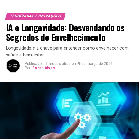
TENDÊNCIAS E INOVAÇÕES
IA e Longevidade: Desvendando os
Segredos do Envelhecimento
Longevidade é a chave para entender como envelhecer com
saúde e bem-estar.
Publicado a
5 meses atrás
em
9 de março de 2026
Por:
Ronan Alves