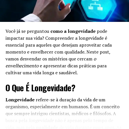
Você já se perguntou
como a longevidade
pode
impactar sua vida? Compreender a longevidade é
essencial para aqueles que desejam aproveitar cada
momento e envelhecer com qualidade. Neste post,
vamos desvendar os mistérios que cercam
o
envelhecimento
e apresentar dicas práticas para
cultivar uma vida longa e saudável.
O Que É Longevidade?
Longevidade
refere-se à duração da vida de um
organismo, especialmente em humanos. É um conceito
que sempre intrigou cientistas, médicos e filósofos. A
busca pela
longevidade
não é apenas pelo tempo de
vida, mas pela
qualidade
de vida durante esses anos. As