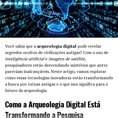
Alimentação e Longevidade
A
alimentação
é um dos pilares da longevidade. Uma
dieta equilibrada e rica em nutrientes pode aumentar a
expectativa de vida. Aqui estão alguns pontos
importantes:
Você sabia que a
arqueologia digital
pode revelar
segredos ocultos de civilizações antigas? Com o uso de
Frutas e Verduras:
Ricas em vitaminas e
inteligência artificial
e
imagens de satélite
,
antioxidantes, ajudam a combater doenças.
pesquisadores estão desvendando mistérios que antes
Riqueza em Omega-3:
Alimentos como peixe e
pareciam inalcançáveis. Neste artigo, vamos explorar
nozes são benéficos para o coração.
como essas tecnologias inovadoras estão transformando
a busca por ruínas antigas e o que isso significa para o
Moderação:
Comer porções controladas é crucial
futuro da arqueologia.
para evitar doenças ligadas à obesidade.
Como a Arqueologia Digital Está
A Importância da Atividade Física
Transformando a Pesquisa
Manter-se fisicamente ativo é essencial para a