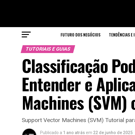
FUTURO DOS NEGÓCIOS
TENDÊNCIAS E 
TUTORIAIS E GUIAS
Classificação Pod
Entender e Aplic
Machines (SVM) c
Support Vector Machines (SVM) Tutorial para
Publicado a
1 ano atrás
em
22 de junho de 2025