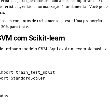
terísticas para que todas tenham a mesma importância. O
acterísticas, então a normalização é fundamental. Você pode
arn
.
dos em conjuntos de treinamento e teste. Uma proporção
20% para teste.
VM com Scikit-learn
 de treinar o modelo SVM. Aqui está um exemplo básico
mport train_test_split

ort StandardScaler

dos
