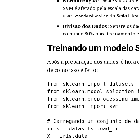
Normalização:
Escale suas carac
SVM é afetado pela escala das car
usar
do
Scikit-le
StandardScaler
Divisão dos Dados:
Separe os da
comum é 80% para treinamento e 
Treinando um modelo S
Após a preparação dos dados, é hora
de como isso é feito:
from sklearn import datasets

from sklearn.model_selection i
from sklearn.preprocessing imp
from sklearn import svm

# Carregando um conjunto de da
iris = datasets.load_iri

X = iris.data
