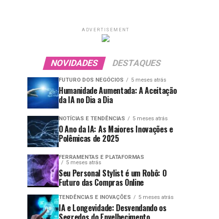
ADVERTISEMENT
NOVIDADES
DESTAQUES
FUTURO DOS NEGÓCIOS
5 meses atrás
Humanidade Aumentada: A Aceitação
da IA no Dia a Dia
NOTÍCIAS E TENDÊNCIAS
5 meses atrás
O Ano da IA: As Maiores Inovações e
Polêmicas de 2025
FERRAMENTAS E PLATAFORMAS
5 meses atrás
Seu Personal Stylist é um Robô: O
Futuro das Compras Online
TENDÊNCIAS E INOVAÇÕES
5 meses atrás
IA e Longevidade: Desvendando os
Segredos do Envelhecimento