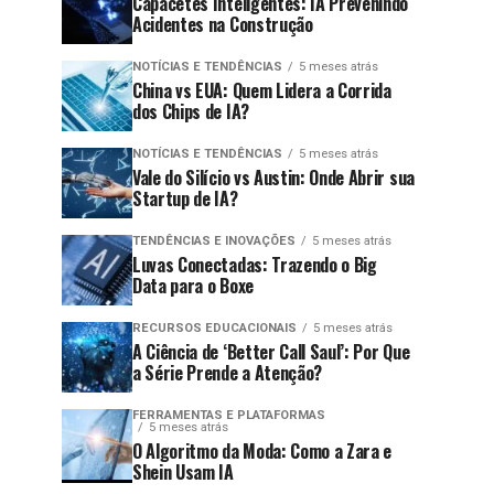
Capacetes Inteligentes: IA Prevenindo
Acidentes na Construção
NOTÍCIAS E TENDÊNCIAS
5 meses atrás
China vs EUA: Quem Lidera a Corrida
dos Chips de IA?
NOTÍCIAS E TENDÊNCIAS
5 meses atrás
Vale do Silício vs Austin: Onde Abrir sua
Startup de IA?
TENDÊNCIAS E INOVAÇÕES
5 meses atrás
Luvas Conectadas: Trazendo o Big
Data para o Boxe
RECURSOS EDUCACIONAIS
5 meses atrás
A Ciência de ‘Better Call Saul’: Por Que
a Série Prende a Atenção?
FERRAMENTAS E PLATAFORMAS
5 meses atrás
O Algoritmo da Moda: Como a Zara e
Shein Usam IA