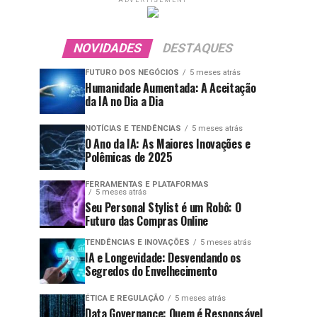
ADVERTISEMENT
NOVIDADES
DESTAQUES
FUTURO DOS NEGÓCIOS
5 meses atrás
Humanidade Aumentada: A Aceitação
da IA no Dia a Dia
NOTÍCIAS E TENDÊNCIAS
5 meses atrás
O Ano da IA: As Maiores Inovações e
Polêmicas de 2025
FERRAMENTAS E PLATAFORMAS
5 meses atrás
Seu Personal Stylist é um Robô: O
Futuro das Compras Online
TENDÊNCIAS E INOVAÇÕES
5 meses atrás
IA e Longevidade: Desvendando os
Segredos do Envelhecimento
ÉTICA E REGULAÇÃO
5 meses atrás
Data Governance: Quem é Responsável