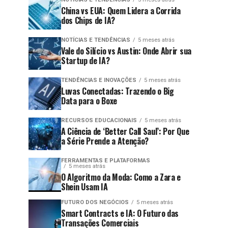
China vs EUA: Quem Lidera a Corrida
dos Chips de IA?
NOTÍCIAS E TENDÊNCIAS
5 meses atrás
Vale do Silício vs Austin: Onde Abrir sua
Startup de IA?
TENDÊNCIAS E INOVAÇÕES
5 meses atrás
Luvas Conectadas: Trazendo o Big
Data para o Boxe
RECURSOS EDUCACIONAIS
5 meses atrás
A Ciência de ‘Better Call Saul’: Por Que
a Série Prende a Atenção?
FERRAMENTAS E PLATAFORMAS
5 meses atrás
O Algoritmo da Moda: Como a Zara e
Shein Usam IA
FUTURO DOS NEGÓCIOS
5 meses atrás
Smart Contracts e IA: O Futuro das
Transações Comerciais