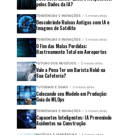
pelos Dados da IA?
TENDÊNCIAS E INOVAÇÕES
5 meses atrás
Descobrindo Ruínas Antigas com IA e
Imagens de Satélite
TENDÊNCIAS E INOVAÇÕES
5 meses atrás
O Fim das Malas Perdidas:
Rastreamento Total em Aeroportos
FUTURO DOS NEGÓCIOS
5 meses atrás
Vale a Pena Ter um Barista Robô na
Sua Cafeteria?
TUTORIAIS E GUIAS
5 meses atrás
Colocando seu Modelo em Produção:
Guia de MLOps
TENDÊNCIAS E INOVAÇÕES
5 meses atrás
Capacetes Inteligentes: IA Prevenindo
Acidentes na Construção
NOTÍCIAS E TENDÊNCIAS
5 meses atrás