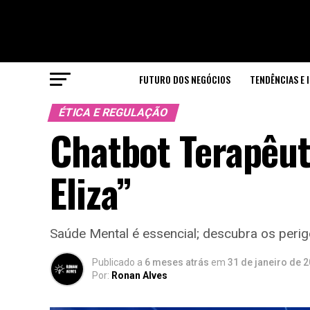
FUTURO DOS NEGÓCIOS
TENDÊNCIAS E 
ÉTICA E REGULAÇÃO
Chatbot Terapêuti
Eliza”
Saúde Mental é essencial; descubra os peri
Publicado a
6 meses atrás
em
31 de janeiro de 
Por:
Ronan Alves