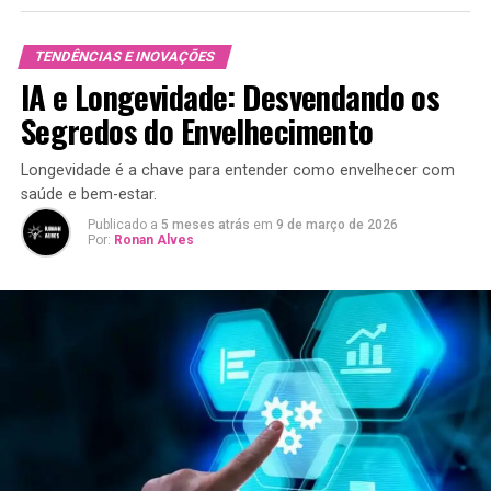
TENDÊNCIAS E INOVAÇÕES
IA e Longevidade: Desvendando os
Segredos do Envelhecimento
Longevidade é a chave para entender como envelhecer com
saúde e bem-estar.
Publicado a
5 meses atrás
em
9 de março de 2026
Por:
Ronan Alves