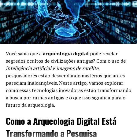
Alimentação e Longevidade
A
alimentação
é um dos pilares da longevidade. Uma
dieta equilibrada e rica em nutrientes pode aumentar a
expectativa de vida. Aqui estão alguns pontos
importantes:
Você sabia que a
arqueologia digital
pode revelar
segredos ocultos de civilizações antigas? Com o uso de
Frutas e Verduras:
Ricas em vitaminas e
inteligência artificial
e
imagens de satélite
,
antioxidantes, ajudam a combater doenças.
pesquisadores estão desvendando mistérios que antes
Riqueza em Omega-3:
Alimentos como peixe e
pareciam inalcançáveis. Neste artigo, vamos explorar
nozes são benéficos para o coração.
como essas tecnologias inovadoras estão transformando
a busca por ruínas antigas e o que isso significa para o
Moderação:
Comer porções controladas é crucial
futuro da arqueologia.
para evitar doenças ligadas à obesidade.
Como a Arqueologia Digital Está
A Importância da Atividade Física
Transformando a Pesquisa
Manter-se fisicamente ativo é essencial para a