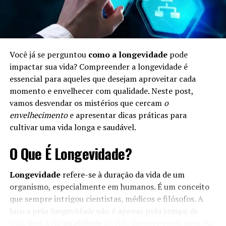
Você já se perguntou
como a longevidade
pode
impactar sua vida? Compreender a longevidade é
essencial para aqueles que desejam aproveitar cada
momento e envelhecer com qualidade. Neste post,
vamos desvendar os mistérios que cercam
o
envelhecimento
e apresentar dicas práticas para
cultivar uma vida longa e saudável.
O Que É Longevidade?
Longevidade
refere-se à duração da vida de um
organismo, especialmente em humanos. É um conceito
que sempre intrigou cientistas, médicos e filósofos. A
busca pela
longevidade
não é apenas pelo tempo de
vida, mas pela
qualidade
de vida durante esses anos. As