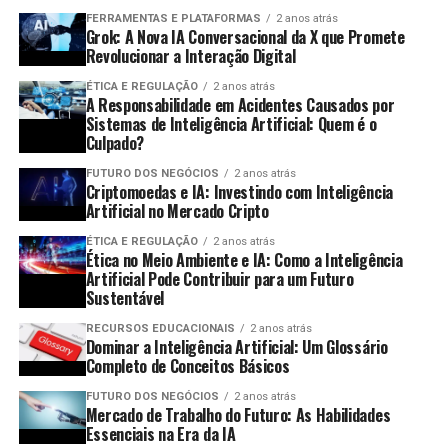
inteligentes podem alertar sobre possíveis falhas
FERRAMENTAS E PLATAFORMAS
2 anos atrás
antes que elas se tornem um problema real.
Grok: A Nova IA Conversacional da X que Promete
O futuro da arqueologia digital parece promissor. Com o
Revolucionar a Interação Digital
avanço contínuo das tecnologias de IA, drones e
Como Funciona o Rastreamento em
sensores, é provável que descubra-se ainda mais sobre
ÉTICA E REGULAÇÃO
2 anos atrás
A Responsabilidade em Acidentes Causados por
Tempo Real
nossas civilizações passadas. Espera-se que as técnicas
Sistemas de Inteligência Artificial: Quem é o
se tornem mais acessíveis, permitindo que mais pessoas
Culpado?
O
rastreamento em tempo real
funciona através de
participem e contribuam.
FUTURO DOS NEGÓCIOS
2 anos atrás
uma combinação de tecnologias e infraestrutura. Aqui
Criptomoedas e IA: Investindo com Inteligência
Além disso, a colaboração entre diferentes disciplinas,
está como funciona:
Artificial no Mercado Cripto
como ciência da computação e arqueologia, deve se
ÉTICA E REGULAÇÃO
2 anos atrás
intensificar. O compartilhamento de dados e
Etiquetas de Rastreamento:
Cada mala recebe
Ética no Meio Ambiente e IA: Como a Inteligência
metodologias pode acelerar as descobertas
Artificial Pode Contribuir para um Futuro
uma etiqueta com um código de barras ou RFID
Sustentável
arqueológicas e facilitar a preservação do patrimônio
que é escaneado em diferentes pontos do
cultural.
aeroporto.
RECURSOS EDUCACIONAIS
2 anos atrás
Dominar a Inteligência Artificial: Um Glossário
Base de Dados Central:
Todas as informações de
Completo de Conceitos Básicos
Integrando Arqueologia e
localização das malas são armazenadas em uma
FUTURO DOS NEGÓCIOS
2 anos atrás
Tecnologia
base de dados central, acessível por funcionários
Mercado de Trabalho do Futuro: As Habilidades
Essenciais na Era da IA
e passageiros.