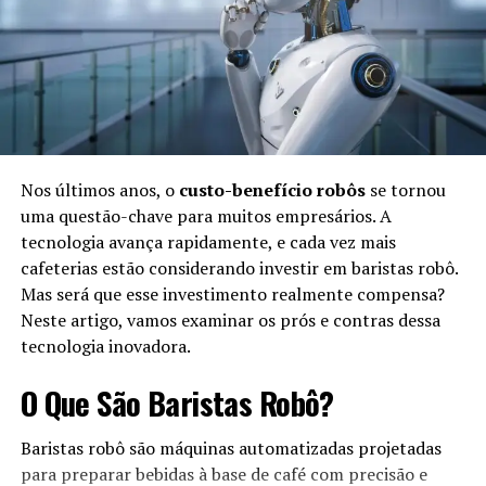
Década de 1950:
Criação dos primeiros
programas de IA para resolver problemas
matemáticos simples.
Década de 1980:
Desenvolvimento de sistemas
especialistas, focando na tomada de decisões em
áreas específicas.
Nos últimos anos, o
custo-benefício robôs
se tornou
uma questão-chave para muitos empresários. A
Fim dos anos 2000:
Avanços em
machine learning
tecnologia avança rapidamente, e cada vez mais
e
deep learning
, permitindo que a IA aprendesse e
cafeterias estão considerando investir em baristas robô.
melhorasse com experiências.
Mas será que esse investimento realmente compensa?
Atualidade:
Integração da IA em diversas áreas,
Neste artigo, vamos examinar os prós e contras dessa
como saúde, finanças e entretenimento.
tecnologia inovadora.
Benefícios da Simbiose na Vida
O Que São Baristas Robô?
Cotidiana
Baristas robô são máquinas automatizadas projetadas
para preparar bebidas à base de café com precisão e
O uso da IA na vida cotidiana traz diversos benefícios,