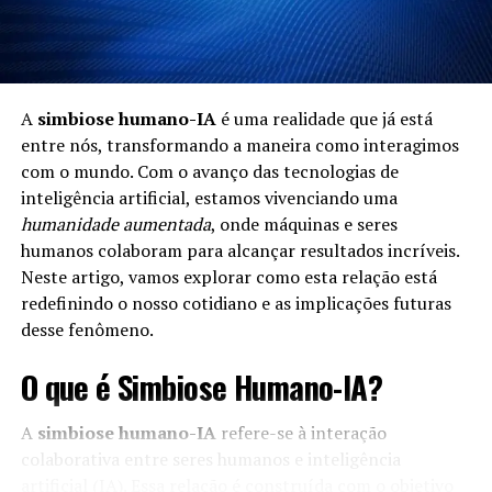
A
simbiose humano-IA
é uma realidade que já está
entre nós, transformando a maneira como interagimos
com o mundo. Com o avanço das tecnologias de
inteligência artificial, estamos vivenciando uma
humanidade aumentada
, onde máquinas e seres
humanos colaboram para alcançar resultados incríveis.
Neste artigo, vamos explorar como esta relação está
redefinindo o nosso cotidiano e as implicações futuras
desse fenômeno.
O que é Simbiose Humano-IA?
A
simbiose humano-IA
refere-se à interação
colaborativa entre seres humanos e inteligência
artificial (IA). Essa relação é construída com o objetivo