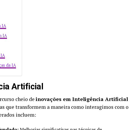
a IA
m IA
 IA
as da IA
ia Artificial
rcurso cheio de
inovações em Inteligência Artificial
gias que transformem a maneira como interagimos com o
erados incluem:
fundado:
Melhorias significativas nas técnicas de