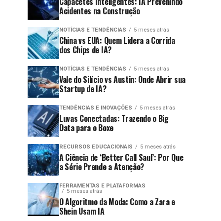
Capacetes Inteligentes: IA Prevenindo
Acidentes na Construção
NOTÍCIAS E TENDÊNCIAS
5 meses atrás
China vs EUA: Quem Lidera a Corrida
dos Chips de IA?
NOTÍCIAS E TENDÊNCIAS
5 meses atrás
Vale do Silício vs Austin: Onde Abrir sua
Startup de IA?
TENDÊNCIAS E INOVAÇÕES
5 meses atrás
Luvas Conectadas: Trazendo o Big
Data para o Boxe
RECURSOS EDUCACIONAIS
5 meses atrás
A Ciência de ‘Better Call Saul’: Por Que
a Série Prende a Atenção?
FERRAMENTAS E PLATAFORMAS
5 meses atrás
O Algoritmo da Moda: Como a Zara e
Shein Usam IA