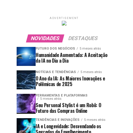
ADVERTISEMENT
NOVIDADES
DESTAQUES
FUTURO DOS NEGÓCIOS
5 meses atrás
Humanidade Aumentada: A Aceitação
da IA no Dia a Dia
NOTÍCIAS E TENDÊNCIAS
5 meses atrás
O Ano da IA: As Maiores Inovações e
Polêmicas de 2025
FERRAMENTAS E PLATAFORMAS
5 meses atrás
Seu Personal Stylist é um Robô: O
Futuro das Compras Online
TENDÊNCIAS E INOVAÇÕES
5 meses atrás
IA e Longevidade: Desvendando os
Segredos do Envelhecimento