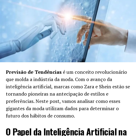
artificial para analisar as preferências e sugerir
looks personalizados.
Consultoria Personalizada:
Profissionais podem
revisar as opções e oferecer conselhos, se
necessário.
Envio de Itens:
Após a seleção das peças, elas
são enviadas diretamente ao cliente.
Benefícios do Personal Shopper em
Previsão de Tendências
é um conceito revolucionário
Compras Online
que molda a indústria da moda. Com o avanço da
inteligência artificial, marcas como Zara e Shein estão se
tornando pioneiras na antecipação de estilos e
Utilizar um Personal Shopper para compras online traz
preferências. Neste post, vamos analisar como esses
uma série de benefícios:
gigantes da moda utilizam dados para determinar o
futuro dos hábitos de consumo.
Economia de Tempo:
O cliente não precisa
procurar cada item individualmente; o Personal
O Papel da Inteligência Artificial na
Shopper faz isso rapidamente.