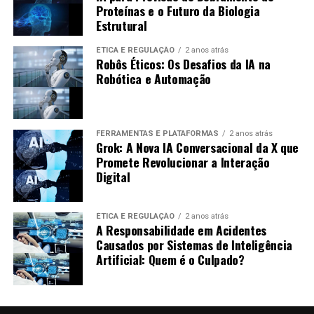
Proteínas e o Futuro da Biologia
Estrutural
Crescimento Rápido:
O podcast alcançou
milhares de ouvintes em poucos meses.
ÉTICA E REGULAÇÃO
2 anos atrás
Robôs Éticos: Os Desafios da IA na
Conteúdo Engajador:
Os ouvintes se sentiram
Robótica e Automação
conectados, levando a uma alta taxa de interação.
Baixo Custo de Produção:
A equipe conseguiu
manter os custos baixos ao usar IA para
FERRAMENTAS E PLATAFORMAS
2 anos atrás
automatizar a produção.
Grok: A Nova IA Conversacional da X que
Promete Revolucionar a Interação
Dicas para Começar a Usar IA na
Digital
Produção de Podcasts
ÉTICA E REGULAÇÃO
2 anos atrás
A Responsabilidade em Acidentes
Para quem deseja iniciar, aqui estão algumas dicas:
Causados por Sistemas de Inteligência
Artificial: Quem é o Culpado?
Pesquise Ferramentas:
Encontre as melhores
ferramentas que se adequem ao seu estilo e
necessidades.