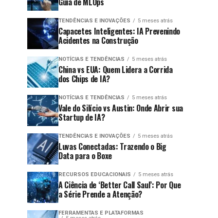
Guia de MLOps
TENDÊNCIAS E INOVAÇÕES
5 meses atrás
Capacetes Inteligentes: IA Prevenindo
Acidentes na Construção
NOTÍCIAS E TENDÊNCIAS
5 meses atrás
China vs EUA: Quem Lidera a Corrida
dos Chips de IA?
NOTÍCIAS E TENDÊNCIAS
5 meses atrás
Vale do Silício vs Austin: Onde Abrir sua
Startup de IA?
TENDÊNCIAS E INOVAÇÕES
5 meses atrás
Luvas Conectadas: Trazendo o Big
Data para o Boxe
RECURSOS EDUCACIONAIS
5 meses atrás
A Ciência de ‘Better Call Saul’: Por Que
a Série Prende a Atenção?
FERRAMENTAS E PLATAFORMAS