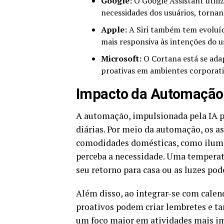
Google:
O Google Assistant utili
necessidades dos usuários, tornand
Apple:
A Siri também tem evoluíd
mais responsiva às intenções do u
Microsoft:
O Cortana está se adap
proativas em ambientes corporati
Impacto da Automação n
A automação, impulsionada pela IA p
diárias. Por meio da automação, os a
comodidades domésticas, como ilumi
perceba a necessidade. Uma temperat
seu retorno para casa ou as luzes pod
Além disso, ao integrar-se com calend
proativos podem criar lembretes e tar
um foco maior em atividades mais im