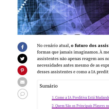
No cenário atual,
o futuro dos assi
formas que jamais imaginamos. À medi
assistentes não apenas reagem aos 
necessidades antes mesmo de as expr
desses assistentes e como a IA predit
Sumário
Como a IA Preditiva Está Mudando
Quem São os Principais Players n