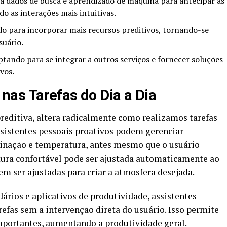
za dados de busca e aprendizado de máquina para antecipar as
o as interações mais intuitivas.
o para incorporar mais recursos preditivos, tornando-se
suário.
tando para se integrar a outros serviços e fornecer soluções
vos.
as Tarefas do Dia a Dia
reditiva, altera radicalmente como realizamos tarefas
ssistentes pessoais proativos podem gerenciar
nação e temperatura, antes mesmo que o usuário
ura confortável pode ser ajustada automaticamente ao
em ser ajustadas para criar a atmosfera desejada.
ários e aplicativos de produtividade, assistentes
efas sem a intervenção direta do usuário. Isso permite
portantes, aumentando a produtividade geral.