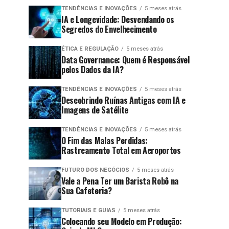
TENDÊNCIAS E INOVAÇÕES
5 meses atrás
IA e Longevidade: Desvendando os
Segredos do Envelhecimento
ÉTICA E REGULAÇÃO
5 meses atrás
Data Governance: Quem é Responsável
pelos Dados da IA?
TENDÊNCIAS E INOVAÇÕES
5 meses atrás
Descobrindo Ruínas Antigas com IA e
Imagens de Satélite
TENDÊNCIAS E INOVAÇÕES
5 meses atrás
O Fim das Malas Perdidas:
Rastreamento Total em Aeroportos
FUTURO DOS NEGÓCIOS
5 meses atrás
Vale a Pena Ter um Barista Robô na
Sua Cafeteria?
TUTORIAIS E GUIAS
5 meses atrás
Colocando seu Modelo em Produção: