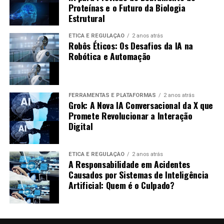
Proteínas e o Futuro da Biologia
Estrutural
Crescimento Rápido:
O podcast alcançou
milhares de ouvintes em poucos meses.
ÉTICA E REGULAÇÃO
2 anos atrás
Robôs Éticos: Os Desafios da IA na
Conteúdo Engajador:
Os ouvintes se sentiram
Robótica e Automação
conectados, levando a uma alta taxa de interação.
Baixo Custo de Produção:
A equipe conseguiu
manter os custos baixos ao usar IA para
FERRAMENTAS E PLATAFORMAS
2 anos atrás
automatizar a produção.
Grok: A Nova IA Conversacional da X que
Promete Revolucionar a Interação
Dicas para Começar a Usar IA na
Digital
Produção de Podcasts
ÉTICA E REGULAÇÃO
2 anos atrás
A Responsabilidade em Acidentes
Para quem deseja iniciar, aqui estão algumas dicas:
Causados por Sistemas de Inteligência
Artificial: Quem é o Culpado?
Pesquise Ferramentas:
Encontre as melhores
ferramentas que se adequem ao seu estilo e
necessidades.