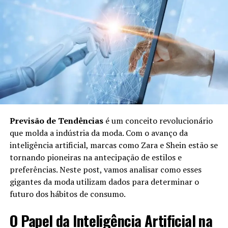
artificial para analisar as preferências e sugerir
looks personalizados.
Consultoria Personalizada:
Profissionais podem
revisar as opções e oferecer conselhos, se
necessário.
Envio de Itens:
Após a seleção das peças, elas
são enviadas diretamente ao cliente.
Benefícios do Personal Shopper em
Previsão de Tendências
é um conceito revolucionário
Compras Online
que molda a indústria da moda. Com o avanço da
inteligência artificial, marcas como Zara e Shein estão se
tornando pioneiras na antecipação de estilos e
Utilizar um Personal Shopper para compras online traz
preferências. Neste post, vamos analisar como esses
uma série de benefícios:
gigantes da moda utilizam dados para determinar o
futuro dos hábitos de consumo.
Economia de Tempo:
O cliente não precisa
procurar cada item individualmente; o Personal
O Papel da Inteligência Artificial na
Shopper faz isso rapidamente.