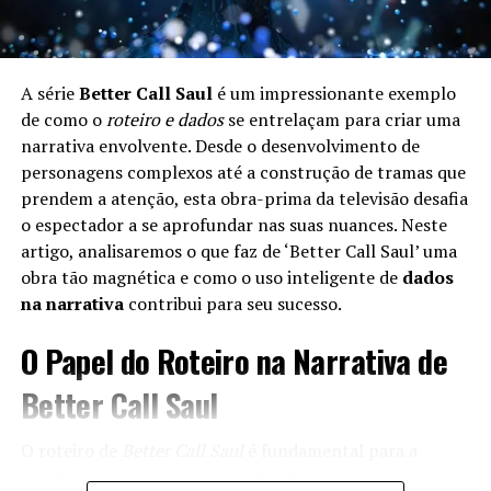
A série
Better Call Saul
é um impressionante exemplo
de como o
roteiro e dados
se entrelaçam para criar uma
narrativa envolvente. Desde o desenvolvimento de
personagens complexos até a construção de tramas que
prendem a atenção, esta obra-prima da televisão desafia
o espectador a se aprofundar nas suas nuances. Neste
artigo, analisaremos o que faz de ‘Better Call Saul’ uma
obra tão magnética e como o uso inteligente de
dados
na narrativa
contribui para seu sucesso.
O Papel do Roteiro na Narrativa de
Better Call Saul
O roteiro de
Better Call Saul
é fundamental para a
construção da narrativa envolvente da série. A escrita é