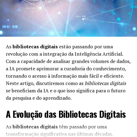
momentos de humor e drama que ressoam
profundamente com a audiência, aumentando o apego
emocional aos personagens.
Como os Dados Influenciam a
Estrutura da Série
As
bibliotecas digitais
estão passando por uma
revolução com a integração da Inteligência Artificial.
A série se beneficia enormemente do uso de dados na
Com a capacidade de analisar grandes volumes de dados,
criação de sua estrutura e na definição de seus arcos
a IA promete aprimorar a curadoria do conhecimento,
narrativos. O uso de dados analíticos para compreender
tornando o acesso à informação mais fácil e eficiente.
as preferências do público ajuda a moldar a direção da
Neste artigo, discutiremos como as
bibliotecas digitais
trama.
se beneficiam da IA e o que isso significa para o futuro
da pesquisa e do aprendizado.
Pesquisa de audiência:
Os criadores analisam o
feedback do público sobre episódios anteriores para
A Evolução das Bibliotecas Digitais
moldar futuros enredos. Essa abordagem data-driven
tem sido eficaz em manter a série relevante e próxima
As
bibliotecas digitais
têm passado por uma
do que os fãs desejam ver.
transformação significativa nas últimas décadas.