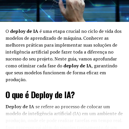
O
deploy de IA
é uma etapa crucial no ciclo de vida dos
modelos de aprendizado de máquina. Conhecer as
melhores práticas para implementar suas soluções de
inteligência artificial pode fazer toda a diferença no
sucesso do seu projeto. Neste guia, vamos aprofundar
como otimizar cada fase do
deploy de IA
, garantindo
que seus modelos funcionem de forma eficaz em
produção.
O que é Deploy de IA?
Deploy de IA
se refere ao processo de colocar um
modelo de inteligência artificial (IA) em um ambiente de
produção, onde ele pode realizar tarefas em tempo real.
Esse processo vai além do simples treinamento de um