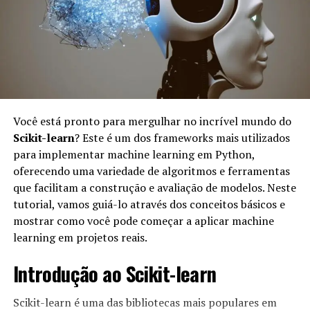
desenvolvimento (Dev) e operações (Ops), melhorando a
colaboração e a eficiência. Aqui estão algumas razões
pelas quais o MLOps é importante:
Automação:
O MLOps permite automação de
processos, minimizando erros manuais e
acelerando a entrega de soluções de IA.
Você está pronto para mergulhar no incrível mundo do
Scikit-learn
? Este é um dos frameworks mais utilizados
Reprodutibilidade:
Com boas práticas de MLOps,
para implementar machine learning em Python,
é mais fácil reproduzir resultados, garantidos
oferecendo uma variedade de algoritmos e ferramentas
através de versionamento de modelos e dados.
que facilitam a construção e avaliação de modelos. Neste
Escalabilidade:
Permite que projetos de IA
tutorial, vamos guiá-lo através dos conceitos básicos e
cresçam de forma eficiente, lidando com mais
mostrar como você pode começar a aplicar machine
dados e aumentando a complexidade dos modelos
learning em projetos reais.
sem perder desempenho.
Introdução ao Scikit-learn
Monitoramento contínuo:
O MLOps facilita o
monitoramento de modelos em produção,
identificando rapidamente quando um modelo não
Scikit-learn é uma das bibliotecas mais populares em