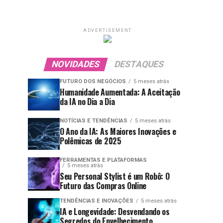
ADVERTISEMENT
NOVIDADES
DESTAQUES
FUTURO DOS NEGÓCIOS
5 meses atrás
Humanidade Aumentada: A Aceitação
da IA no Dia a Dia
NOTÍCIAS E TENDÊNCIAS
5 meses atrás
O Ano da IA: As Maiores Inovações e
Polêmicas de 2025
FERRAMENTAS E PLATAFORMAS
5 meses atrás
Seu Personal Stylist é um Robô: O
Futuro das Compras Online
TENDÊNCIAS E INOVAÇÕES
5 meses atrás
IA e Longevidade: Desvendando os
Segredos do Envelhecimento