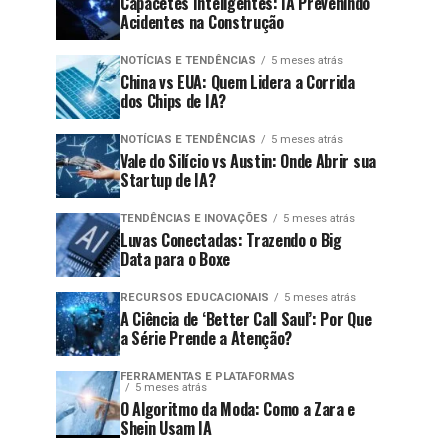
Capacetes Inteligentes: IA Prevenindo
Acidentes na Construção
NOTÍCIAS E TENDÊNCIAS
5 meses atrás
China vs EUA: Quem Lidera a Corrida
dos Chips de IA?
NOTÍCIAS E TENDÊNCIAS
5 meses atrás
Vale do Silício vs Austin: Onde Abrir sua
Startup de IA?
TENDÊNCIAS E INOVAÇÕES
5 meses atrás
Luvas Conectadas: Trazendo o Big
Data para o Boxe
RECURSOS EDUCACIONAIS
5 meses atrás
A Ciência de ‘Better Call Saul’: Por Que
a Série Prende a Atenção?
FERRAMENTAS E PLATAFORMAS
5 meses atrás
O Algoritmo da Moda: Como a Zara e
Shein Usam IA