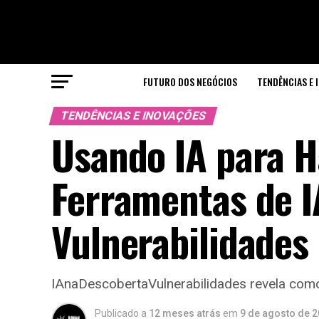
FUTURO DOS NEGÓCIOS
TENDÊNCIAS E 
TENDÊNCIAS E INOVAÇÕES
Usando IA para H
Ferramentas de I
Vulnerabilidades 
IAnaDescobertaVulnerabilidades revela como
Publicado a
12 meses atrás
em
9 de agosto de 