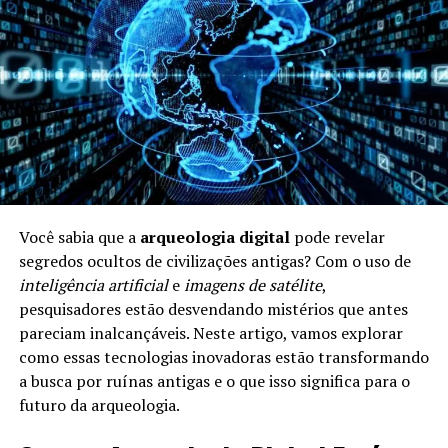
que nos cercam têm um papel significativo.
Relações sociais:
Conexões interpessoais
podem impactar nossa saúde mental e física.
Alimentação e Longevidade
A
alimentação
é um dos pilares da longevidade. Uma
dieta equilibrada e rica em nutrientes pode aumentar a
expectativa de vida. Aqui estão alguns pontos
importantes:
Você sabia que a
arqueologia digital
pode revelar
segredos ocultos de civilizações antigas? Com o uso de
Frutas e Verduras:
Ricas em vitaminas e
inteligência artificial
e
imagens de satélite
,
antioxidantes, ajudam a combater doenças.
pesquisadores estão desvendando mistérios que antes
Riqueza em Omega-3:
Alimentos como peixe e
pareciam inalcançáveis. Neste artigo, vamos explorar
nozes são benéficos para o coração.
como essas tecnologias inovadoras estão transformando
a busca por ruínas antigas e o que isso significa para o
Moderação:
Comer porções controladas é crucial
futuro da arqueologia.
para evitar doenças ligadas à obesidade.