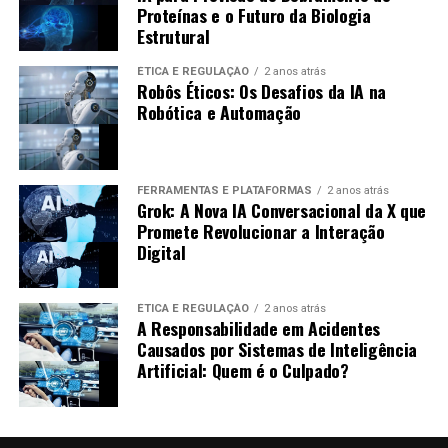
Proteínas e o Futuro da Biologia
do serviço.
Estrutural
Futuro da Gestão Aeroportuária e
ÉTICA E REGULAÇÃO
2 anos atrás
Robôs Éticos: Os Desafios da IA na
Sustentabilidade
Robótica e Automação
O futuro da
gestão aeroportuária
se concentra em
inovações e também na
sustentabilidade
. A redução do
FERRAMENTAS E PLATAFORMAS
2 anos atrás
impacto ambiental e a utilização de tecnologias verdes
Grok: A Nova IA Conversacional da X que
são tendência neste sentido. Exemplos incluem:
Promete Revolucionar a Interação
Digital
Uso de Energia Renovável:
Aeroportos estão
investindo em fontes de energia limpa para operar
ÉTICA E REGULAÇÃO
2 anos atrás
seus sistemas de bagagens.
A Responsabilidade em Acidentes
Causados por Sistemas de Inteligência
Sistemas de Transporte Eficientes:
A
Artificial: Quem é o Culpado?
automação e o transporte eficiente de bagagens
ajudam a reduzir as emissões de carbono.
Dicas para Viajar Sem