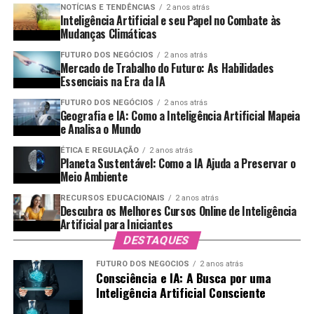
Automatizar e Otimizar Processos:
A
relevantes:
NOTÍCIAS E TENDÊNCIAS
2 anos atrás
Inteligência Artificial e seu Papel no Combate às
automação proporcionada pela combinação de
Mudanças Climáticas
tecnologias permite que os processos sejam
Precisão na Dosagem:
A dosagem precisa de
FUTURO DOS NEGÓCIOS
2 anos atrás
realizados de forma mais eficiente e eficaz.
café, água e leite resulta em bebidas
Mercado de Trabalho do Futuro: As Habilidades
uniformemente saborosas.
Essenciais na Era da IA
Fortalecer a Segurança e a Privacidade:
A
combinação de criptografia da blockchain com
Manutenção da Temperatura:
O controle
FUTURO DOS NEGÓCIOS
2 anos atrás
Geografia e IA: Como a Inteligência Artificial Mapeia
algoritmos de IA pode estabelecer um padrão mais
automático da temperatura de extração garante que
e Analisa o Mundo
elevado de segurança.
o café seja sempre preparado da mesma maneira.
ÉTICA E REGULAÇÃO
2 anos atrás
Customização:
Embora as máquinas sejam
As empresas estão começando a ver o potencial dessas
Planeta Sustentável: Como a IA Ajuda a Preservar o
Meio Ambiente
programáveis, elas podem ser ajustadas para
interações e como podem transformar seus modelos de
preferências individuais de sabor, mantendo a
negócios.
RECURSOS EDUCACIONAIS
2 anos atrás
qualidade.
Descubra os Melhores Cursos Online de Inteligência
Casos de Uso Reais de Contratos
Artificial para Iniciantes
As Tendências do Mercado de
DESTAQUES
Inteligentes
Cafeterias
FUTURO DOS NEGÓCIOS
2 anos atrás
Consciência e IA: A Busca por uma
Vários setores estão se beneficiando da implementação
Inteligência Artificial Consciente
O mercado de cafeterias está em constante evolução, e
de contratos inteligentes. Aqui estão alguns exemplos: