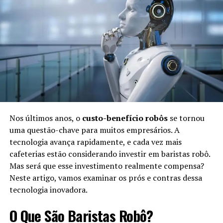
criar máquinas que pensassem como seres humanos. Ao
longo dos anos, várias etapas marcaram essa evolução,
destacando-se:
Década de 1950:
Criação dos primeiros
programas de IA para resolver problemas
matemáticos simples.
Década de 1980:
Desenvolvimento de sistemas
especialistas, focando na tomada de decisões em
áreas específicas.
Nos últimos anos, o
custo-benefício robôs
se tornou
uma questão-chave para muitos empresários. A
Fim dos anos 2000:
Avanços em
machine learning
tecnologia avança rapidamente, e cada vez mais
e
deep learning
, permitindo que a IA aprendesse e
cafeterias estão considerando investir em baristas robô.
melhorasse com experiências.
Mas será que esse investimento realmente compensa?
Atualidade:
Integração da IA em diversas áreas,
Neste artigo, vamos examinar os prós e contras dessa
como saúde, finanças e entretenimento.
tecnologia inovadora.
Benefícios da Simbiose na Vida
O Que São Baristas Robô?