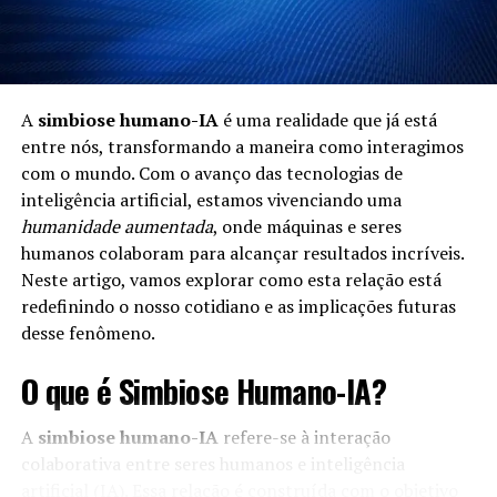
A
simbiose humano-IA
é uma realidade que já está
entre nós, transformando a maneira como interagimos
com o mundo. Com o avanço das tecnologias de
inteligência artificial, estamos vivenciando uma
humanidade aumentada
, onde máquinas e seres
humanos colaboram para alcançar resultados incríveis.
Neste artigo, vamos explorar como esta relação está
redefinindo o nosso cotidiano e as implicações futuras
desse fenômeno.
O que é Simbiose Humano-IA?
A
simbiose humano-IA
refere-se à interação
colaborativa entre seres humanos e inteligência
artificial (IA). Essa relação é construída com o objetivo