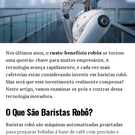
Década de 1950:
Criação dos primeiros
programas de IA para resolver problemas
matemáticos simples.
Década de 1980:
Desenvolvimento de sistemas
especialistas, focando na tomada de decisões em
áreas específicas.
Nos últimos anos, o
custo-benefício robôs
se tornou
uma questão-chave para muitos empresários. A
Fim dos anos 2000:
Avanços em
machine learning
tecnologia avança rapidamente, e cada vez mais
e
deep learning
, permitindo que a IA aprendesse e
cafeterias estão considerando investir em baristas robô.
melhorasse com experiências.
Mas será que esse investimento realmente compensa?
Atualidade:
Integração da IA em diversas áreas,
Neste artigo, vamos examinar os prós e contras dessa
como saúde, finanças e entretenimento.
tecnologia inovadora.
Benefícios da Simbiose na Vida
O Que São Baristas Robô?
Cotidiana
Baristas robô são máquinas automatizadas projetadas
para preparar bebidas à base de café com precisão e
O uso da IA na vida cotidiana traz diversos benefícios,