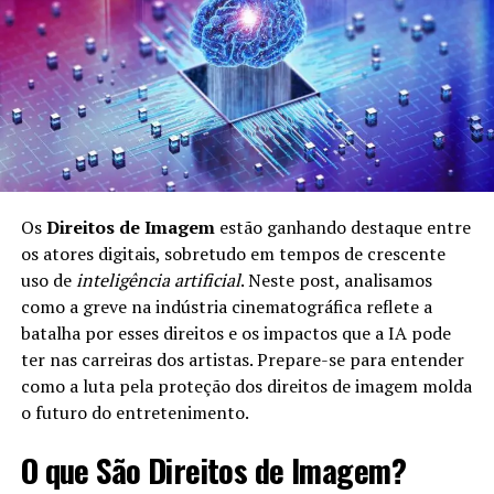
Importante?
A governança de dados é fundamental por várias razões:
Confiabilidade:
Dados bem governados são mais
confiáveis, permitindo melhores decisões. Quando
a qualidade dos dados é alta, as empresas podem
confiar nas informações para guiar suas
Os
Direitos de Imagem
estão ganhando destaque entre
estratégias.
os atores digitais, sobretudo em tempos de crescente
Conformidade:
As empresas devem se conformar
uso de
inteligência artificial
. Neste post, analisamos
a regulamentações como GDPR e LGPD, que
como a greve na indústria cinematográfica reflete a
exigem um manejo responsável dos dados dos
batalha por esses direitos e os impactos que a IA pode
consumidores. A governança de dados ajuda as
ter nas carreiras dos artistas. Prepare-se para entender
organizações a se manterem em conformidade
como a luta pela proteção dos direitos de imagem molda
com essas leis.
o futuro do entretenimento.
Eficiência:
Boas práticas de governança ajudam a
O que São Direitos de Imagem?
evitar redundâncias e ineficiências no uso de