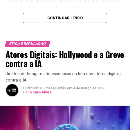
a definição de quem pode acessar e manipular os dados,
como eles devem ser utilizados e como garantir a sua
qualidade e segurança. É um aspecto crítico para
CONTINUAR LENDO
qualquer empresa que deseja utilizar dados de maneira
eficiente.
Essencialmente, a governança de dados envolve:
ÉTICA E REGULAÇÃO
Atores Digitais: Hollywood e a Greve
Controle:
Estabelecer regras e diretrizes sobre o
contra a IA
manuseio de dados.
Responsabilidade:
Definir quem é responsável
Direitos de Imagem são essenciais na luta dos atores digitais
pela coleta, armazenamento e uso dos dados.
contra a IA.
Qualidade:
Garantir que os dados sejam precisos,
Publicado a
5 meses atrás
em
4 de março de 2026
Por:
Ronan Alves
completos e confiáveis.
Segurança:
Proteger os dados contra acesso não
autorizado e violações.
Por Que Governança de Dados é