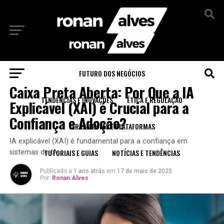
Sair da versão mobile
FUTURO DOS NEGÓCIOS
ÉTICA E REGULAÇÃO
Caixa Preta Aberta: Por Que a IA
TENDÊNCIAS E INOVAÇÕES
ÉTICA E REGULAÇÃO
Explicável (XAI) é Crucial para a
Confiança e Adoção?
FERRAMENTAS E PLATAFORMAS
IA explicável (XAI) é fundamental para a confiança em
TUTORIAIS E GUIAS
NOTÍCIAS E TENDÊNCIAS
sistemas de IA.
Publicado a
1 ano atrás
em
17 de maio de 2025
Por:
Ronan Alves