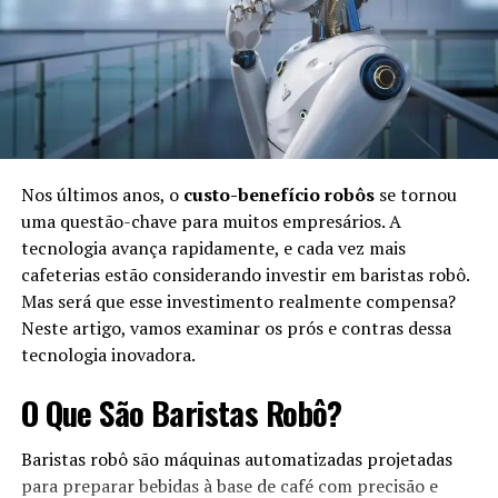
Década de 1950:
Criação dos primeiros
programas de IA para resolver problemas
matemáticos simples.
Década de 1980:
Desenvolvimento de sistemas
especialistas, focando na tomada de decisões em
áreas específicas.
Nos últimos anos, o
custo-benefício robôs
se tornou
uma questão-chave para muitos empresários. A
Fim dos anos 2000:
Avanços em
machine learning
tecnologia avança rapidamente, e cada vez mais
e
deep learning
, permitindo que a IA aprendesse e
cafeterias estão considerando investir em baristas robô.
melhorasse com experiências.
Mas será que esse investimento realmente compensa?
Atualidade:
Integração da IA em diversas áreas,
Neste artigo, vamos examinar os prós e contras dessa
como saúde, finanças e entretenimento.
tecnologia inovadora.
Benefícios da Simbiose na Vida
O Que São Baristas Robô?
Cotidiana
Baristas robô são máquinas automatizadas projetadas
para preparar bebidas à base de café com precisão e
O uso da IA na vida cotidiana traz diversos benefícios,