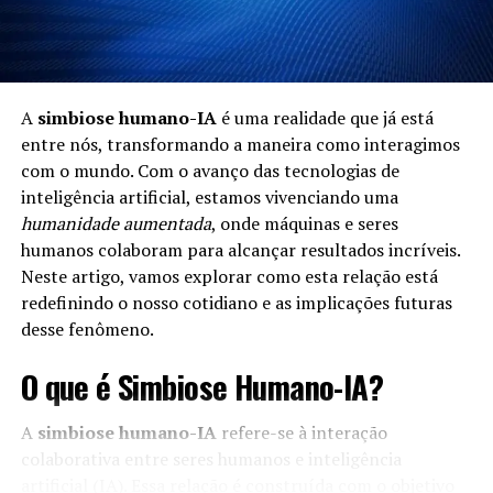
A
simbiose humano-IA
é uma realidade que já está
entre nós, transformando a maneira como interagimos
com o mundo. Com o avanço das tecnologias de
inteligência artificial, estamos vivenciando uma
humanidade aumentada
, onde máquinas e seres
humanos colaboram para alcançar resultados incríveis.
Neste artigo, vamos explorar como esta relação está
redefinindo o nosso cotidiano e as implicações futuras
desse fenômeno.
O que é Simbiose Humano-IA?
A
simbiose humano-IA
refere-se à interação
colaborativa entre seres humanos e inteligência
artificial (IA). Essa relação é construída com o objetivo