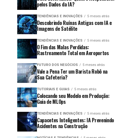
pelos Dados da IA?
TENDÊNCIAS E INOVAÇÕES
5 meses atrás
Descobrindo Ruínas Antigas com IA e
Imagens de Satélite
TENDÊNCIAS E INOVAÇÕES
5 meses atrás
O Fim das Malas Perdidas:
Rastreamento Total em Aeroportos
FUTURO DOS NEGÓCIOS
5 meses atrás
Vale a Pena Ter um Barista Robô na
Sua Cafeteria?
TUTORIAIS E GUIAS
5 meses atrás
Colocando seu Modelo em Produção:
Guia de MLOps
TENDÊNCIAS E INOVAÇÕES
5 meses atrás
Capacetes Inteligentes: IA Prevenindo
Acidentes na Construção
NOTÍCIAS E TENDÊNCIAS
5 meses atrás