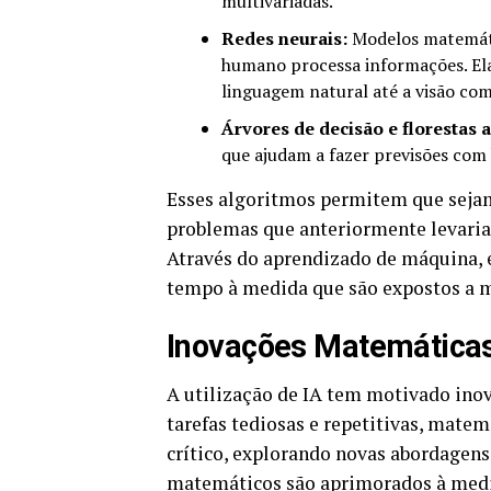
multivariadas.
Redes neurais:
Modelos matemáti
humano processa informações. Ela
linguagem natural até a visão co
Árvores de decisão e florestas a
que ajudam a fazer previsões com
Esses algoritmos permitem que seja
problemas que anteriormente levaria
Através do aprendizado de máquina,
tempo à medida que são expostos a m
Inovações Matemáticas 
A utilização de IA tem motivado ino
tarefas tediosas e repetitivas, mate
crítico, explorando novas abordagen
matemáticos são aprimorados à medid