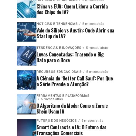
China vs EUA: Quem Lidera a Corrida
dos Chips de IA?
NOTÍCIAS E TENDÊNCIAS
5 meses atrás
Vale do Silício vs Austin: Onde Abrir sua
Startup de IA?
TENDÊNCIAS E INOVAÇÕES
5 meses atrás
Luvas Conectadas: Trazendo o Big
Data para o Boxe
RECURSOS EDUCACIONAIS
5 meses atrás
A Ciência de ‘Better Call Saul’: Por Que
a Série Prende a Atenção?
FERRAMENTAS E PLATAFORMAS
5 meses atrás
O Algoritmo da Moda: Como a Zara e
Shein Usam IA
FUTURO DOS NEGÓCIOS
5 meses atrás
Smart Contracts e IA: O Futuro das
Transações Comerciais