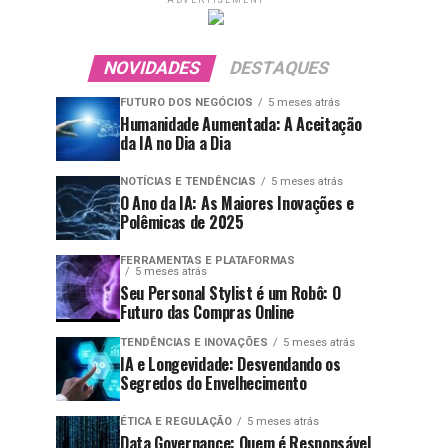
ADVERTISEMENT
NOVIDADES
DESTAQUES
FUTURO DOS NEGÓCIOS
5 meses atrás
Humanidade Aumentada: A Aceitação
da IA no Dia a Dia
NOTÍCIAS E TENDÊNCIAS
5 meses atrás
O Ano da IA: As Maiores Inovações e
Polêmicas de 2025
FERRAMENTAS E PLATAFORMAS
5 meses atrás
Seu Personal Stylist é um Robô: O
Futuro das Compras Online
TENDÊNCIAS E INOVAÇÕES
5 meses atrás
IA e Longevidade: Desvendando os
Segredos do Envelhecimento
ÉTICA E REGULAÇÃO
5 meses atrás
Data Governance: Quem é Responsável