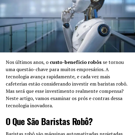
destacando-se:
Década de 1950:
Criação dos primeiros
programas de IA para resolver problemas
matemáticos simples.
Década de 1980:
Desenvolvimento de sistemas
especialistas, focando na tomada de decisões em
áreas específicas.
Nos últimos anos, o
custo-benefício robôs
se tornou
uma questão-chave para muitos empresários. A
Fim dos anos 2000:
Avanços em
machine learning
tecnologia avança rapidamente, e cada vez mais
e
deep learning
, permitindo que a IA aprendesse e
cafeterias estão considerando investir em baristas robô.
melhorasse com experiências.
Mas será que esse investimento realmente compensa?
Atualidade:
Integração da IA em diversas áreas,
Neste artigo, vamos examinar os prós e contras dessa
como saúde, finanças e entretenimento.
tecnologia inovadora.
Benefícios da Simbiose na Vida
O Que São Baristas Robô?
Cotidiana
Baristas robô são máquinas automatizadas projetadas