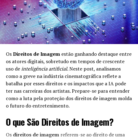
A governança de dados é fundamental por várias razões:
Confiabilidade:
Dados bem governados são mais
confiáveis, permitindo melhores decisões. Quando
a qualidade dos dados é alta, as empresas podem
confiar nas informações para guiar suas
Os
Direitos de Imagem
estão ganhando destaque entre
estratégias.
os atores digitais, sobretudo em tempos de crescente
Conformidade:
As empresas devem se conformar
uso de
inteligência artificial
. Neste post, analisamos
a regulamentações como GDPR e LGPD, que
como a greve na indústria cinematográfica reflete a
exigem um manejo responsável dos dados dos
batalha por esses direitos e os impactos que a IA pode
consumidores. A governança de dados ajuda as
ter nas carreiras dos artistas. Prepare-se para entender
organizações a se manterem em conformidade
como a luta pela proteção dos direitos de imagem molda
com essas leis.
o futuro do entretenimento.
Eficiência:
Boas práticas de governança ajudam a
O que São Direitos de Imagem?
evitar redundâncias e ineficiências no uso de
dados. Isso resulta em maior eficiência operacional
Os
direitos de imagem
referem-se ao direito de uma
e economia de recursos.