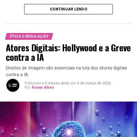
qualidade e segurança. É um aspecto crítico para
CONTINUAR LENDO
qualquer empresa que deseja utilizar dados de maneira
eficiente.
Essencialmente, a governança de dados envolve:
ÉTICA E REGULAÇÃO
Atores Digitais: Hollywood e a Greve
Controle:
Estabelecer regras e diretrizes sobre o
contra a IA
manuseio de dados.
Responsabilidade:
Definir quem é responsável
Direitos de Imagem são essenciais na luta dos atores digitais
pela coleta, armazenamento e uso dos dados.
contra a IA.
Qualidade:
Garantir que os dados sejam precisos,
Publicado a
5 meses atrás
em
4 de março de 2026
Por:
Ronan Alves
completos e confiáveis.
Segurança:
Proteger os dados contra acesso não
autorizado e violações.
Por Que Governança de Dados é
Importante?