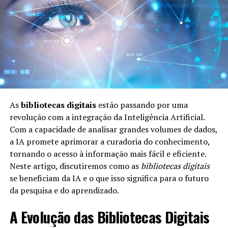
nuances e subtextos, permitindo que o público sinta a
profundidade das emoções dos personagens. Isso cria
momentos de humor e drama que ressoam
profundamente com a audiência, aumentando o apego
emocional aos personagens.
Como os Dados Influenciam a
Estrutura da Série
As
bibliotecas digitais
estão passando por uma
revolução com a integração da Inteligência Artificial.
A série se beneficia enormemente do uso de dados na
Com a capacidade de analisar grandes volumes de dados,
criação de sua estrutura e na definição de seus arcos
a IA promete aprimorar a curadoria do conhecimento,
narrativos. O uso de dados analíticos para compreender
tornando o acesso à informação mais fácil e eficiente.
as preferências do público ajuda a moldar a direção da
Neste artigo, discutiremos como as
bibliotecas digitais
trama.
se beneficiam da IA e o que isso significa para o futuro
da pesquisa e do aprendizado.
Pesquisa de audiência:
Os criadores analisam o
feedback do público sobre episódios anteriores para
A Evolução das Bibliotecas Digitais
moldar futuros enredos. Essa abordagem data-driven