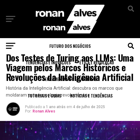
Sair da versão mobile
FUTURO DOS NEGÓCIOS
RECURSOS EDUCACIONAIS
Dos Testes de Turing aos LLMs: Uma
TENDÊNCIAS E INOVAÇÕES
ÉTICA E REGULAÇÃO
Viagem pelos Marcos Históricos e
Revoluções da Inteligência Artificial
FERRAMENTAS E PLATAFORMAS
História da Inteligência Artificial: descubra os marcos que
TUTORIAIS E GUIAS
NOTÍCIAS E TENDÊNCIAS
moldaram esta tecnologia revolucionária.
Publicado a
1 ano atrás
em
4 de julho de 2025
Por:
Ronan Alves