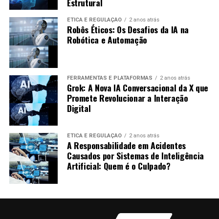
Estrutural
promete melhorar isso com uma quantidade menor
da privacidade dos usuários.
de dados mas maior qualidade.
ÉTICA E REGULAÇÃO
2 anos atrás
Robôs Éticos: Os Desafios da IA na
Principais Pesquisas e Avanços
Robótica e Automação
Recentes
FERRAMENTAS E PLATAFORMAS
2 anos atrás
Os avanços em Machine Learning Quântico têm sido
Grok: A Nova IA Conversacional da X que
rápidos. Algumas das pesquisas e descobertas mais
Promete Revolucionar a Interação
recentes incluem:
Digital
Algoritmos de Aprendizagem Quântica:
Novos
ÉTICA E REGULAÇÃO
2 anos atrás
algoritmos como o
Variational Quantum
A Responsabilidade em Acidentes
Eigensolver
estão sendo desenvolvidos para
Causados por Sistemas de Inteligência
Artificial: Quem é o Culpado?
resolver problemas específicos de aprendizado.
Simuladores Quânticos:
Simuladores que imitam
o comportamento de sistemas quânticos estão
ajudando a validar teorias e propor novas
aplicações.