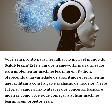
software e ciência de dados para otimizar o
desenvolvimento e a operação de modelos de IA. A ideia
central do MLOps é integrar as equipes de
desenvolvimento (Dev) e operações (Ops), melhorando a
colaboração e a eficiência. Aqui estão algumas razões
pelas quais o MLOps é importante:
Automação:
O MLOps permite automação de
processos, minimizando erros manuais e
acelerando a entrega de soluções de IA.
Você está pronto para mergulhar no incrível mundo do
Scikit-learn
? Este é um dos frameworks mais utilizados
Reprodutibilidade:
Com boas práticas de MLOps,
para implementar machine learning em Python,
é mais fácil reproduzir resultados, garantidos
oferecendo uma variedade de algoritmos e ferramentas
através de versionamento de modelos e dados.
que facilitam a construção e avaliação de modelos. Neste
Escalabilidade:
Permite que projetos de IA
tutorial, vamos guiá-lo através dos conceitos básicos e
cresçam de forma eficiente, lidando com mais
mostrar como você pode começar a aplicar machine
dados e aumentando a complexidade dos modelos
learning em projetos reais.
sem perder desempenho.