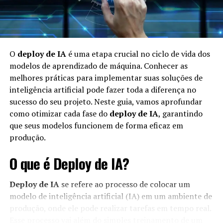
O
deploy de IA
é uma etapa crucial no ciclo de vida dos
modelos de aprendizado de máquina. Conhecer as
melhores práticas para implementar suas soluções de
inteligência artificial pode fazer toda a diferença no
sucesso do seu projeto. Neste guia, vamos aprofundar
como otimizar cada fase do
deploy de IA
, garantindo
que seus modelos funcionem de forma eficaz em
produção.
O que é Deploy de IA?
Deploy de IA
se refere ao processo de colocar um
modelo de inteligência artificial (IA) em um ambiente de
produção, onde ele pode realizar tarefas em tempo real.
Esse processo vai além do simples treinamento de um