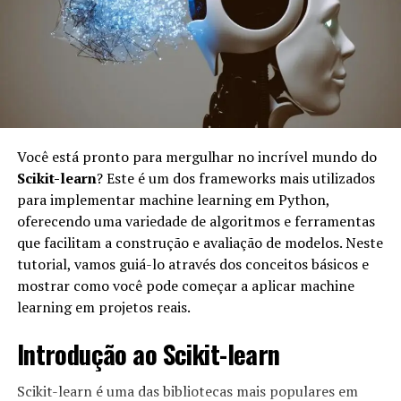
desenvolvimento (Dev) e operações (Ops), melhorando a
colaboração e a eficiência. Aqui estão algumas razões
pelas quais o MLOps é importante:
Automação:
O MLOps permite automação de
processos, minimizando erros manuais e
acelerando a entrega de soluções de IA.
Você está pronto para mergulhar no incrível mundo do
Scikit-learn
? Este é um dos frameworks mais utilizados
Reprodutibilidade:
Com boas práticas de MLOps,
para implementar machine learning em Python,
é mais fácil reproduzir resultados, garantidos
oferecendo uma variedade de algoritmos e ferramentas
através de versionamento de modelos e dados.
que facilitam a construção e avaliação de modelos. Neste
Escalabilidade:
Permite que projetos de IA
tutorial, vamos guiá-lo através dos conceitos básicos e
cresçam de forma eficiente, lidando com mais
mostrar como você pode começar a aplicar machine
dados e aumentando a complexidade dos modelos
learning em projetos reais.
sem perder desempenho.
Introdução ao Scikit-learn
Monitoramento contínuo:
O MLOps facilita o
monitoramento de modelos em produção,
identificando rapidamente quando um modelo não
Scikit-learn é uma das bibliotecas mais populares em