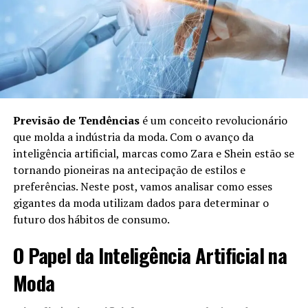
Consultoria Personalizada:
Profissionais podem
revisar as opções e oferecer conselhos, se
necessário.
Envio de Itens:
Após a seleção das peças, elas
são enviadas diretamente ao cliente.
Benefícios do Personal Shopper em
Previsão de Tendências
é um conceito revolucionário
Compras Online
que molda a indústria da moda. Com o avanço da
inteligência artificial, marcas como Zara e Shein estão se
tornando pioneiras na antecipação de estilos e
Utilizar um Personal Shopper para compras online traz
preferências. Neste post, vamos analisar como esses
uma série de benefícios:
gigantes da moda utilizam dados para determinar o
futuro dos hábitos de consumo.
Economia de Tempo:
O cliente não precisa
procurar cada item individualmente; o Personal
O Papel da Inteligência Artificial na
Shopper faz isso rapidamente.
Moda
Aconselhamento Profissional:
Receber
sugestões de especialistas pode aprimorar o