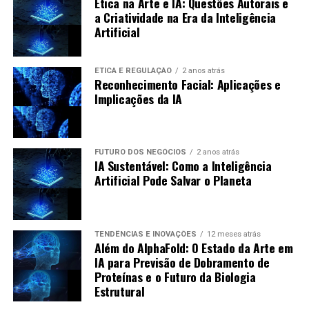
Ética na Arte e IA: Questões Autorais e
rapidamente suas estratégias e ofertas. A interação com
a Criatividade na Era da Inteligência
Integração com Outras Mídias:
Podcasts podem
influenciadores e criadores de conteúdo também ajuda a
Artificial
ser integrados com vídeo e texto, criando
estabelecer autenticidade e criar tendências.
experiências mais ricas.
ÉTICA E REGULAÇÃO
2 anos atrás
Uso de Dados:
A personalização do conteúdo com
Reconhecimento Facial: Aplicações e
base nos dados dos ouvintes deve crescer.
Implicações da IA
Interatividade:
Aumentar a interatividade nos
podcasts pode tornar a produção mais envolvente.
FUTURO DOS NEGÓCIOS
2 anos atrás
Estudo de Caso: Sucesso com
IA Sustentável: Como a Inteligência
Artificial Pode Salvar o Planeta
Podcasts Gerados por IA
Um excelente exemplo de sucesso é o podcast “AI
TENDÊNCIAS E INOVAÇÕES
12 meses atrás
Revolution”, que utiliza ferramentas de IA para gerar
Além do AlphaFold: O Estado da Arte em
conceitos e episódios. O resultado foi:
IA para Previsão de Dobramento de
Proteínas e o Futuro da Biologia
Estrutural
Crescimento Rápido:
O podcast alcançou
milhares de ouvintes em poucos meses.