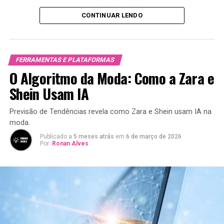
crescimento das compras online. O Personal Shopper
CONTINUAR LENDO
entende as tendências da moda e sugere peças que se
encaixam no gosto do cliente.
Como Funciona um Personal
FERRAMENTAS E PLATAFORMAS
O Algoritmo da Moda: Como a Zara e
Shopper Digital?
Shein Usam IA
O Personal Shopper digital opera com o auxílio de
algoritmos e tecnologias avançadas. Aqui estão os
Previsão de Tendências revela como Zara e Shein usam IA na
passos típicos desse processo:
moda.
Publicado a
5 meses atrás
em
6 de março de 2026
Por:
Ronan Alves
Cadastro e Preferências:
O cliente se cadastra
na plataforma e informa suas preferências de
estilo, tamanho e cores que gosta.
Algoritmos e AI:
O sistema utiliza inteligência
artificial para analisar as preferências e sugerir
looks personalizados.