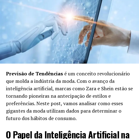
artificial para analisar as preferências e sugerir
looks personalizados.
Consultoria Personalizada:
Profissionais podem
revisar as opções e oferecer conselhos, se
necessário.
Envio de Itens:
Após a seleção das peças, elas
são enviadas diretamente ao cliente.
Benefícios do Personal Shopper em
Previsão de Tendências
é um conceito revolucionário
Compras Online
que molda a indústria da moda. Com o avanço da
inteligência artificial, marcas como Zara e Shein estão se
tornando pioneiras na antecipação de estilos e
Utilizar um Personal Shopper para compras online traz
preferências. Neste post, vamos analisar como esses
uma série de benefícios:
gigantes da moda utilizam dados para determinar o
futuro dos hábitos de consumo.
Economia de Tempo:
O cliente não precisa
procurar cada item individualmente; o Personal
O Papel da Inteligência Artificial na
Shopper faz isso rapidamente.