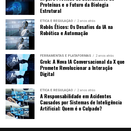
Proteínas e o Futuro da Biologia
Estrutural
Crescimento Rápido:
O podcast alcançou
milhares de ouvintes em poucos meses.
ÉTICA E REGULAÇÃO
2 anos atrás
Robôs Éticos: Os Desafios da IA na
Conteúdo Engajador:
Os ouvintes se sentiram
Robótica e Automação
conectados, levando a uma alta taxa de interação.
Baixo Custo de Produção:
A equipe conseguiu
manter os custos baixos ao usar IA para
FERRAMENTAS E PLATAFORMAS
2 anos atrás
automatizar a produção.
Grok: A Nova IA Conversacional da X que
Promete Revolucionar a Interação
Dicas para Começar a Usar IA na
Digital
Produção de Podcasts
ÉTICA E REGULAÇÃO
2 anos atrás
A Responsabilidade em Acidentes
Para quem deseja iniciar, aqui estão algumas dicas:
Causados por Sistemas de Inteligência
Artificial: Quem é o Culpado?
Pesquise Ferramentas:
Encontre as melhores
ferramentas que se adequem ao seu estilo e
necessidades.