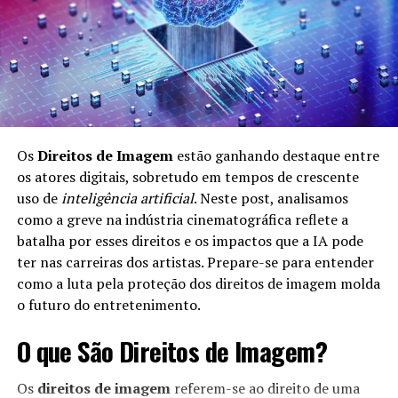
A governança de dados é fundamental por várias razões:
Confiabilidade:
Dados bem governados são mais
confiáveis, permitindo melhores decisões. Quando
a qualidade dos dados é alta, as empresas podem
confiar nas informações para guiar suas
Os
Direitos de Imagem
estão ganhando destaque entre
estratégias.
os atores digitais, sobretudo em tempos de crescente
Conformidade:
As empresas devem se conformar
uso de
inteligência artificial
. Neste post, analisamos
a regulamentações como GDPR e LGPD, que
como a greve na indústria cinematográfica reflete a
exigem um manejo responsável dos dados dos
batalha por esses direitos e os impactos que a IA pode
consumidores. A governança de dados ajuda as
ter nas carreiras dos artistas. Prepare-se para entender
organizações a se manterem em conformidade
como a luta pela proteção dos direitos de imagem molda
com essas leis.
o futuro do entretenimento.
Eficiência:
Boas práticas de governança ajudam a
O que São Direitos de Imagem?
evitar redundâncias e ineficiências no uso de
dados. Isso resulta em maior eficiência operacional
Os
direitos de imagem
referem-se ao direito de uma
e economia de recursos.