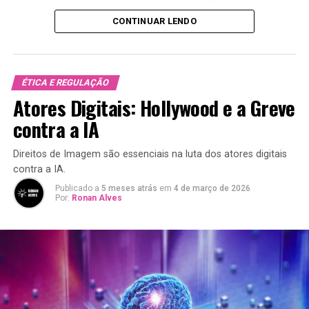
qualidade e segurança. É um aspecto crítico para
CONTINUAR LENDO
qualquer empresa que deseja utilizar dados de maneira
eficiente.
Essencialmente, a governança de dados envolve:
ÉTICA E REGULAÇÃO
Atores Digitais: Hollywood e a Greve
Controle:
Estabelecer regras e diretrizes sobre o
contra a IA
manuseio de dados.
Responsabilidade:
Definir quem é responsável
Direitos de Imagem são essenciais na luta dos atores digitais
pela coleta, armazenamento e uso dos dados.
contra a IA.
Qualidade:
Garantir que os dados sejam precisos,
Publicado a
5 meses atrás
em
4 de março de 2026
Por:
Ronan Alves
completos e confiáveis.
Segurança:
Proteger os dados contra acesso não
autorizado e violações.
Por Que Governança de Dados é
Importante?