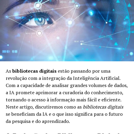
roteiro é o diálogo. As conversas são repletas de
nuances e subtextos, permitindo que o público sinta a
profundidade das emoções dos personagens. Isso cria
momentos de humor e drama que ressoam
profundamente com a audiência, aumentando o apego
emocional aos personagens.
Como os Dados Influenciam a
Estrutura da Série
As
bibliotecas digitais
estão passando por uma
revolução com a integração da Inteligência Artificial.
A série se beneficia enormemente do uso de dados na
Com a capacidade de analisar grandes volumes de dados,
criação de sua estrutura e na definição de seus arcos
a IA promete aprimorar a curadoria do conhecimento,
narrativos. O uso de dados analíticos para compreender
tornando o acesso à informação mais fácil e eficiente.
as preferências do público ajuda a moldar a direção da
Neste artigo, discutiremos como as
bibliotecas digitais
trama.
se beneficiam da IA e o que isso significa para o futuro
da pesquisa e do aprendizado.
Pesquisa de audiência:
Os criadores analisam o
feedback do público sobre episódios anteriores para