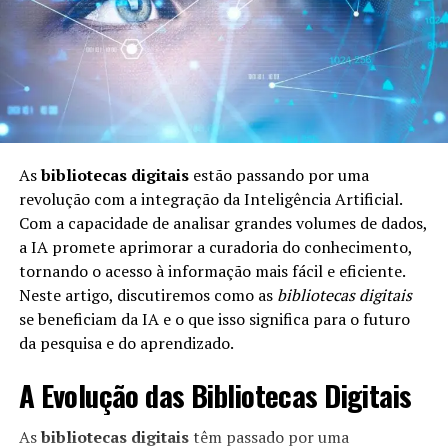
profundidade das emoções dos personagens. Isso cria
momentos de humor e drama que ressoam
profundamente com a audiência, aumentando o apego
emocional aos personagens.
Como os Dados Influenciam a
Estrutura da Série
As
bibliotecas digitais
estão passando por uma
revolução com a integração da Inteligência Artificial.
A série se beneficia enormemente do uso de dados na
Com a capacidade de analisar grandes volumes de dados,
criação de sua estrutura e na definição de seus arcos
a IA promete aprimorar a curadoria do conhecimento,
narrativos. O uso de dados analíticos para compreender
tornando o acesso à informação mais fácil e eficiente.
as preferências do público ajuda a moldar a direção da
Neste artigo, discutiremos como as
bibliotecas digitais
trama.
se beneficiam da IA e o que isso significa para o futuro
da pesquisa e do aprendizado.
Pesquisa de audiência:
Os criadores analisam o
feedback do público sobre episódios anteriores para
A Evolução das Bibliotecas Digitais
moldar futuros enredos. Essa abordagem data-driven
tem sido eficaz em manter a série relevante e próxima
As
bibliotecas digitais
têm passado por uma