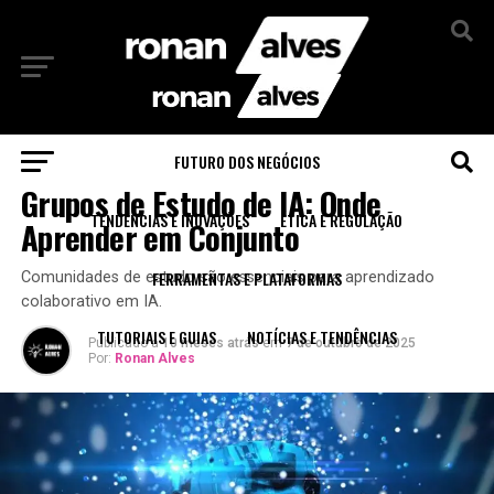
Sair da versão mobile
FUTURO DOS NEGÓCIOS
RECURSOS EDUCACIONAIS
Grupos de Estudo de IA: Onde
TENDÊNCIAS E INOVAÇÕES
ÉTICA E REGULAÇÃO
Aprender em Conjunto
FERRAMENTAS E PLATAFORMAS
Comunidades de estudo são essenciais para aprendizado
colaborativo em IA.
TUTORIAIS E GUIAS
NOTÍCIAS E TENDÊNCIAS
Publicado a
10 meses atrás
em
7 de outubro de 2025
Por:
Ronan Alves