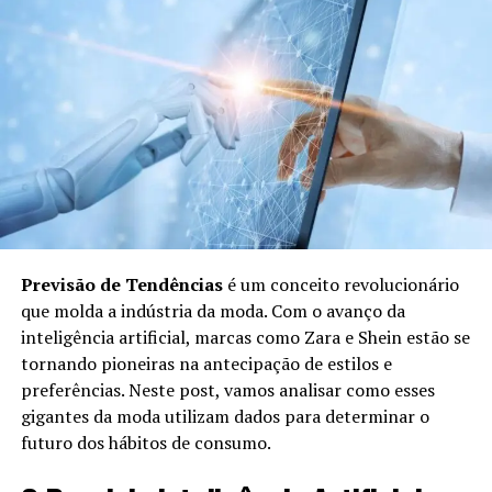
Algoritmos e AI:
O sistema utiliza inteligência
artificial para analisar as preferências e sugerir
looks personalizados.
Consultoria Personalizada:
Profissionais podem
revisar as opções e oferecer conselhos, se
necessário.
Envio de Itens:
Após a seleção das peças, elas
são enviadas diretamente ao cliente.
Benefícios do Personal Shopper em
Previsão de Tendências
é um conceito revolucionário
Compras Online
que molda a indústria da moda. Com o avanço da
inteligência artificial, marcas como Zara e Shein estão se
tornando pioneiras na antecipação de estilos e
Utilizar um Personal Shopper para compras online traz
preferências. Neste post, vamos analisar como esses
uma série de benefícios:
gigantes da moda utilizam dados para determinar o
futuro dos hábitos de consumo.
Economia de Tempo:
O cliente não precisa
procurar cada item individualmente; o Personal