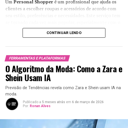
Um
Personal Shopper
é um profissional que ajuda os
clientes a escolher roupas e acessórios de acordo com
seu estilo, preferências e necessidades. Este serviço tem
se tornado cada vez mais popular, especialmente com o
crescimento das compras online. O Personal Shopper
CONTINUAR LENDO
entende as tendências da moda e sugere peças que se
encaixam no gosto do cliente.
Como Funciona um Personal
FERRAMENTAS E PLATAFORMAS
O Algoritmo da Moda: Como a Zara e
Shopper Digital?
Shein Usam IA
O Personal Shopper digital opera com o auxílio de
algoritmos e tecnologias avançadas. Aqui estão os
Previsão de Tendências revela como Zara e Shein usam IA na
passos típicos desse processo:
moda.
Publicado a
5 meses atrás
em
6 de março de 2026
Por:
Ronan Alves
Cadastro e Preferências:
O cliente se cadastra
na plataforma e informa suas preferências de
estilo, tamanho e cores que gosta.