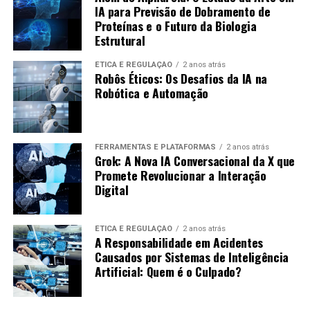
conceitos e episódios. O resultado foi:
IA para Previsão de Dobramento de
Proteínas e o Futuro da Biologia
Estrutural
Crescimento Rápido:
O podcast alcançou
milhares de ouvintes em poucos meses.
ÉTICA E REGULAÇÃO
2 anos atrás
Robôs Éticos: Os Desafios da IA na
Conteúdo Engajador:
Os ouvintes se sentiram
Robótica e Automação
conectados, levando a uma alta taxa de interação.
Baixo Custo de Produção:
A equipe conseguiu
manter os custos baixos ao usar IA para
FERRAMENTAS E PLATAFORMAS
2 anos atrás
automatizar a produção.
Grok: A Nova IA Conversacional da X que
Promete Revolucionar a Interação
Dicas para Começar a Usar IA na
Digital
Produção de Podcasts
ÉTICA E REGULAÇÃO
2 anos atrás
A Responsabilidade em Acidentes
Para quem deseja iniciar, aqui estão algumas dicas:
Causados por Sistemas de Inteligência
Artificial: Quem é o Culpado?
Pesquise Ferramentas:
Encontre as melhores
ferramentas que se adequem ao seu estilo e
necessidades.