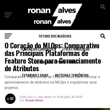
Sair da versão mobile
FUTURO DOS NEGÓCIOS
FERRAMENTAS E PLATAFORMAS
O Coração do MLOps: Comparativo
TENDÊNCIAS E INOVAÇÕES
ÉTICA E REGULAÇÃO
das Principais Plataformas de
Feature Store para Gerenciamento
FERRAMENTAS E PLATAFORMAS
de Atributos
TUTORIAIS E GUIAS
NOTÍCIAS E TENDÊNCIAS
Comparativo: Plataformas de Feature Store para otimizar o
gerenciamento de atributos no MLOps e impulsionar seus
projetos.
Publicado a
1 ano atrás
em
8 de julho de 2025
Por:
Ronan Alves