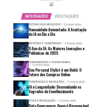
ADVERTISEMENT
NOVIDADES
DESTAQUES
FUTURO DOS NEGÓCIOS
5 meses atrás
Humanidade Aumentada: A Aceitação
da IA no Dia a Dia
NOTÍCIAS E TENDÊNCIAS
5 meses atrás
O Ano da IA: As Maiores Inovações e
Polêmicas de 2025
FERRAMENTAS E PLATAFORMAS
5 meses atrás
Seu Personal Stylist é um Robô: O
Futuro das Compras Online
TENDÊNCIAS E INOVAÇÕES
5 meses atrás
IA e Longevidade: Desvendando os
Segredos do Envelhecimento
ÉTICA E REGULAÇÃO
5 meses atrás
Data Governance: Quem é Responsável