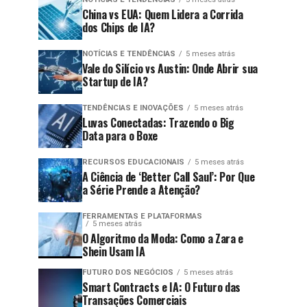
China vs EUA: Quem Lidera a Corrida
dos Chips de IA?
NOTÍCIAS E TENDÊNCIAS
5 meses atrás
Vale do Silício vs Austin: Onde Abrir sua
Startup de IA?
TENDÊNCIAS E INOVAÇÕES
5 meses atrás
Luvas Conectadas: Trazendo o Big
Data para o Boxe
RECURSOS EDUCACIONAIS
5 meses atrás
A Ciência de ‘Better Call Saul’: Por Que
a Série Prende a Atenção?
FERRAMENTAS E PLATAFORMAS
5 meses atrás
O Algoritmo da Moda: Como a Zara e
Shein Usam IA
FUTURO DOS NEGÓCIOS
5 meses atrás
Smart Contracts e IA: O Futuro das
Transações Comerciais