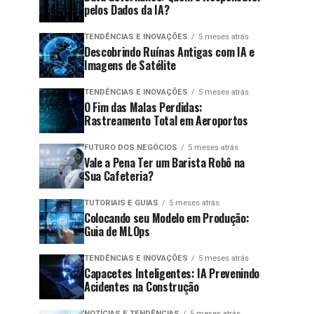
pelos Dados da IA?
TENDÊNCIAS E INOVAÇÕES
5 meses atrás
Descobrindo Ruínas Antigas com IA e
Imagens de Satélite
TENDÊNCIAS E INOVAÇÕES
5 meses atrás
O Fim das Malas Perdidas:
Rastreamento Total em Aeroportos
FUTURO DOS NEGÓCIOS
5 meses atrás
Vale a Pena Ter um Barista Robô na
Sua Cafeteria?
TUTORIAIS E GUIAS
5 meses atrás
Colocando seu Modelo em Produção:
Guia de MLOps
TENDÊNCIAS E INOVAÇÕES
5 meses atrás
Capacetes Inteligentes: IA Prevenindo
Acidentes na Construção
NOTÍCIAS E TENDÊNCIAS
5 meses atrás