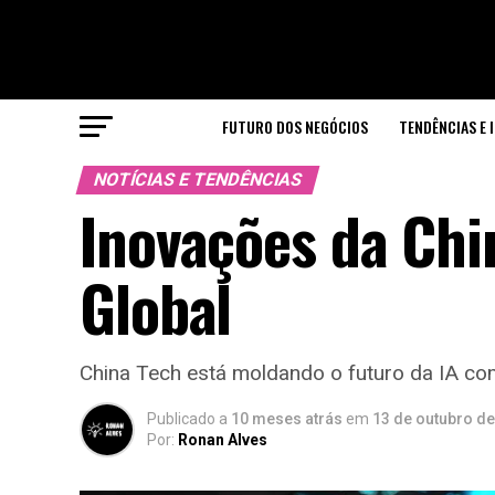
FUTURO DOS NEGÓCIOS
TENDÊNCIAS E 
NOTÍCIAS E TENDÊNCIAS
Inovações da Chi
Global
China Tech está moldando o futuro da IA co
Publicado a
10 meses atrás
em
13 de outubro d
Por:
Ronan Alves