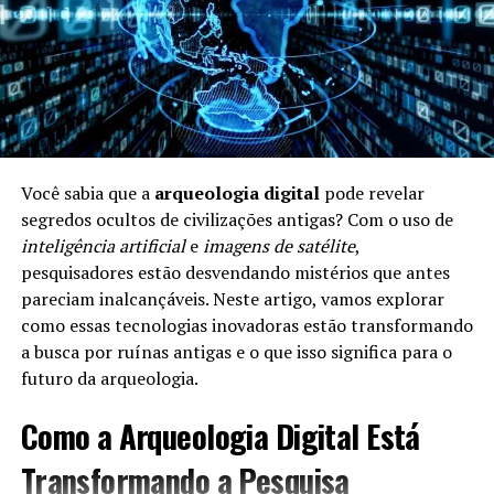
Alimentação e Longevidade
A
alimentação
é um dos pilares da longevidade. Uma
dieta equilibrada e rica em nutrientes pode aumentar a
expectativa de vida. Aqui estão alguns pontos
importantes:
Você sabia que a
arqueologia digital
pode revelar
segredos ocultos de civilizações antigas? Com o uso de
Frutas e Verduras:
Ricas em vitaminas e
inteligência artificial
e
imagens de satélite
,
antioxidantes, ajudam a combater doenças.
pesquisadores estão desvendando mistérios que antes
Riqueza em Omega-3:
Alimentos como peixe e
pareciam inalcançáveis. Neste artigo, vamos explorar
nozes são benéficos para o coração.
como essas tecnologias inovadoras estão transformando
a busca por ruínas antigas e o que isso significa para o
Moderação:
Comer porções controladas é crucial
futuro da arqueologia.
para evitar doenças ligadas à obesidade.
Como a Arqueologia Digital Está
A Importância da Atividade Física
Transformando a Pesquisa
Manter-se fisicamente ativo é essencial para a