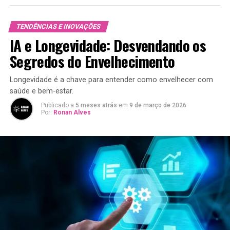
TENDÊNCIAS E INOVAÇÕES
IA e Longevidade: Desvendando os
Segredos do Envelhecimento
Longevidade é a chave para entender como envelhecer com
saúde e bem-estar.
Publicado a
5 meses atrás
em
9 de março de 2026
Por:
Ronan Alves