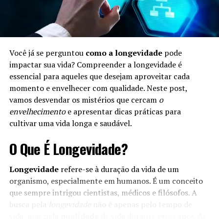
Você já se perguntou
como a longevidade
pode
impactar sua vida? Compreender a longevidade é
essencial para aqueles que desejam aproveitar cada
momento e envelhecer com qualidade. Neste post,
vamos desvendar os mistérios que cercam
o
envelhecimento
e apresentar dicas práticas para
cultivar uma vida longa e saudável.
O Que É Longevidade?
Longevidade
refere-se à duração da vida de um
organismo, especialmente em humanos. É um conceito
que sempre intrigou cientistas, médicos e filósofos. A
busca pela
longevidade
não é apenas pelo tempo de
vida, mas pela
qualidade
de vida durante esses anos. As