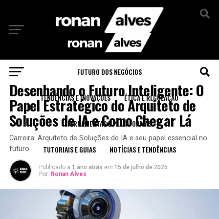
Sair da versão mobile
FUTURO DOS NEGÓCIOS
RECURSOS EDUCACIONAIS
Desenhando o Futuro Inteligente: O
TENDÊNCIAS E INOVAÇÕES
ÉTICA E REGULAÇÃO
Papel Estratégico do Arquiteto de
Soluções de IA e Como Chegar Lá
FERRAMENTAS E PLATAFORMAS
Carreira: Arquiteto de Soluções de IA e seu papel essencial no
TUTORIAIS E GUIAS
NOTÍCIAS E TENDÊNCIAS
futuro.
Publicado a
1 ano atrás
em
15 de julho de 2025
Por:
Ronan Alves