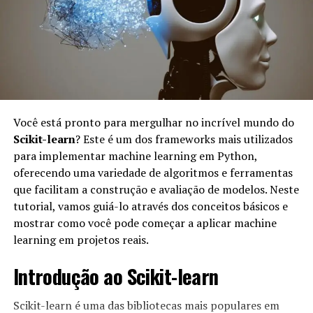
desenvolvimento (Dev) e operações (Ops), melhorando a
colaboração e a eficiência. Aqui estão algumas razões
pelas quais o MLOps é importante:
Automação:
O MLOps permite automação de
processos, minimizando erros manuais e
acelerando a entrega de soluções de IA.
Você está pronto para mergulhar no incrível mundo do
Scikit-learn
? Este é um dos frameworks mais utilizados
Reprodutibilidade:
Com boas práticas de MLOps,
para implementar machine learning em Python,
é mais fácil reproduzir resultados, garantidos
oferecendo uma variedade de algoritmos e ferramentas
através de versionamento de modelos e dados.
que facilitam a construção e avaliação de modelos. Neste
Escalabilidade:
Permite que projetos de IA
tutorial, vamos guiá-lo através dos conceitos básicos e
cresçam de forma eficiente, lidando com mais
mostrar como você pode começar a aplicar machine
dados e aumentando a complexidade dos modelos
learning em projetos reais.
sem perder desempenho.
Introdução ao Scikit-learn
Monitoramento contínuo:
O MLOps facilita o
monitoramento de modelos em produção,
identificando rapidamente quando um modelo não
Scikit-learn é uma das bibliotecas mais populares em