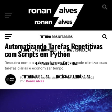
Sair da versão mobile
FUTURO DOS NEGÓCIOS
TUTORIAIS E GUIAS
Automatizando Tarefas Repetitivas
TENDÊNCIAS E INOVAÇÕES
ÉTICA E REGULAÇÃO
com Scripts em Python
FERRAMENTAS E PLATAFORMAS
Descubra como a automação com Python pode otimizar suas
tarefas diárias e economizar tempo.
TUTORIAIS E GUIAS
NOTÍCIAS E TENDÊNCIAS
Publicado a
10 meses atrás
em
4 de outubro de 2025
Por:
Ronan Alves