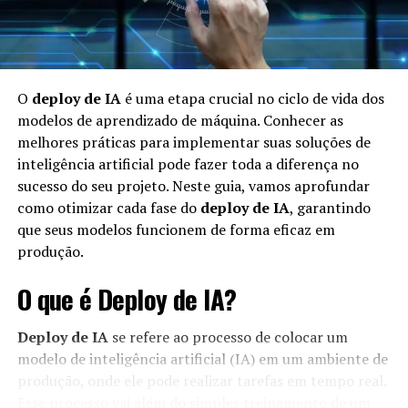
O
deploy de IA
é uma etapa crucial no ciclo de vida dos
modelos de aprendizado de máquina. Conhecer as
melhores práticas para implementar suas soluções de
inteligência artificial pode fazer toda a diferença no
sucesso do seu projeto. Neste guia, vamos aprofundar
como otimizar cada fase do
deploy de IA
, garantindo
que seus modelos funcionem de forma eficaz em
produção.
O que é Deploy de IA?
Deploy de IA
se refere ao processo de colocar um
modelo de inteligência artificial (IA) em um ambiente de
produção, onde ele pode realizar tarefas em tempo real.
Esse processo vai além do simples treinamento de um