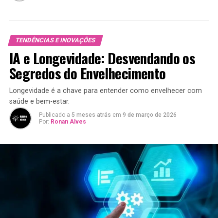
TENDÊNCIAS E INOVAÇÕES
IA e Longevidade: Desvendando os
Segredos do Envelhecimento
Longevidade é a chave para entender como envelhecer com
saúde e bem-estar.
Publicado a
5 meses atrás
em
9 de março de 2026
Por:
Ronan Alves