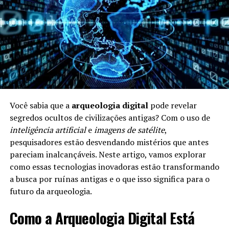
Relações sociais:
Conexões interpessoais
podem impactar nossa saúde mental e física.
Alimentação e Longevidade
A
alimentação
é um dos pilares da longevidade. Uma
dieta equilibrada e rica em nutrientes pode aumentar a
expectativa de vida. Aqui estão alguns pontos
importantes:
Você sabia que a
arqueologia digital
pode revelar
segredos ocultos de civilizações antigas? Com o uso de
Frutas e Verduras:
Ricas em vitaminas e
inteligência artificial
e
imagens de satélite
,
antioxidantes, ajudam a combater doenças.
pesquisadores estão desvendando mistérios que antes
Riqueza em Omega-3:
Alimentos como peixe e
pareciam inalcançáveis. Neste artigo, vamos explorar
nozes são benéficos para o coração.
como essas tecnologias inovadoras estão transformando
a busca por ruínas antigas e o que isso significa para o
Moderação:
Comer porções controladas é crucial
futuro da arqueologia.
para evitar doenças ligadas à obesidade.
Como a Arqueologia Digital Está
A Importância da Atividade Física