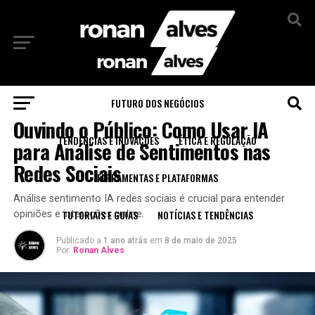
Sair da versão mobile
FUTURO DOS NEGÓCIOS
FERRAMENTAS E PLATAFORMAS
Ouvindo o Público: Como Usar IA
TENDÊNCIAS E INOVAÇÕES
ÉTICA E REGULAÇÃO
para Análise de Sentimentos nas
Redes Sociais
FERRAMENTAS E PLATAFORMAS
Análise sentimento IA redes sociais é crucial para entender
TUTORIAIS E GUIAS
NOTÍCIAS E TENDÊNCIAS
opiniões e interações online.
Publicado a
1 ano atrás
em
8 de maio de 2025
Por:
Ronan Alves