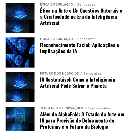
produtos e coleções. Marcas como Zara e Shein
incluem:
ÉTICA E REGULAÇÃO
2 anos atrás
monitoram essas plataformas para adaptar
Ética na Arte e IA: Questões Autorais e
rapidamente suas estratégias e ofertas. A interação com
a Criatividade na Era da Inteligência
Integração com Outras Mídias:
Podcasts podem
influenciadores e criadores de conteúdo também ajuda a
Artificial
ser integrados com vídeo e texto, criando
estabelecer autenticidade e criar tendências.
experiências mais ricas.
ÉTICA E REGULAÇÃO
2 anos atrás
Uso de Dados:
A personalização do conteúdo com
Reconhecimento Facial: Aplicações e
base nos dados dos ouvintes deve crescer.
Implicações da IA
Interatividade:
Aumentar a interatividade nos
podcasts pode tornar a produção mais envolvente.
FUTURO DOS NEGÓCIOS
2 anos atrás
Estudo de Caso: Sucesso com
IA Sustentável: Como a Inteligência
Artificial Pode Salvar o Planeta
Podcasts Gerados por IA
Um excelente exemplo de sucesso é o podcast “AI
TENDÊNCIAS E INOVAÇÕES
12 meses atrás
Revolution”, que utiliza ferramentas de IA para gerar
Além do AlphaFold: O Estado da Arte em
conceitos e episódios. O resultado foi:
IA para Previsão de Dobramento de
Proteínas e o Futuro da Biologia