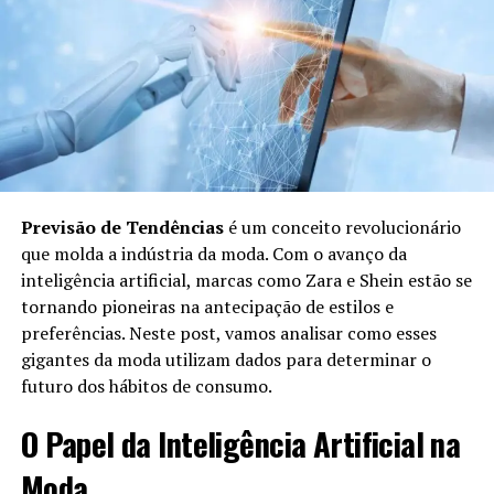
looks personalizados.
Consultoria Personalizada:
Profissionais podem
revisar as opções e oferecer conselhos, se
necessário.
Envio de Itens:
Após a seleção das peças, elas
são enviadas diretamente ao cliente.
Benefícios do Personal Shopper em
Previsão de Tendências
é um conceito revolucionário
Compras Online
que molda a indústria da moda. Com o avanço da
inteligência artificial, marcas como Zara e Shein estão se
tornando pioneiras na antecipação de estilos e
Utilizar um Personal Shopper para compras online traz
preferências. Neste post, vamos analisar como esses
uma série de benefícios:
gigantes da moda utilizam dados para determinar o
futuro dos hábitos de consumo.
Economia de Tempo:
O cliente não precisa
procurar cada item individualmente; o Personal
O Papel da Inteligência Artificial na
Shopper faz isso rapidamente.
Moda
Aconselhamento Profissional:
Receber