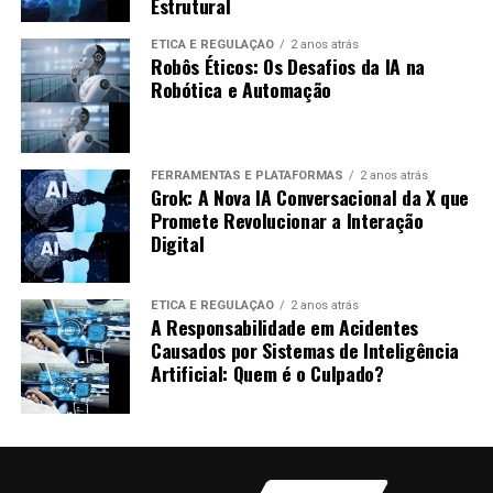
Estrutural
Crescimento Rápido:
O podcast alcançou
milhares de ouvintes em poucos meses.
ÉTICA E REGULAÇÃO
2 anos atrás
Robôs Éticos: Os Desafios da IA na
Conteúdo Engajador:
Os ouvintes se sentiram
Robótica e Automação
conectados, levando a uma alta taxa de interação.
Baixo Custo de Produção:
A equipe conseguiu
manter os custos baixos ao usar IA para
FERRAMENTAS E PLATAFORMAS
2 anos atrás
automatizar a produção.
Grok: A Nova IA Conversacional da X que
Promete Revolucionar a Interação
Dicas para Começar a Usar IA na
Digital
Produção de Podcasts
ÉTICA E REGULAÇÃO
2 anos atrás
A Responsabilidade em Acidentes
Para quem deseja iniciar, aqui estão algumas dicas:
Causados por Sistemas de Inteligência
Artificial: Quem é o Culpado?
Pesquise Ferramentas:
Encontre as melhores
ferramentas que se adequem ao seu estilo e
necessidades.
Teste Diferentes Vozes:
Experimente várias