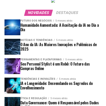
NOVIDADES
DESTAQUES
FUTURO DOS NEGÓCIOS
5 meses atrás
Humanidade Aumentada: A Aceitação da IA no Dia a
Dia
NOTÍCIAS E TENDÊNCIAS
5 meses atrás
O Ano da IA: As Maiores Inovações e Polêmicas de
2025
FERRAMENTAS E PLATAFORMAS
5 meses atrás
Seu Personal Stylist é um Robô: O Futuro das
Compras Online
TENDÊNCIAS E INOVAÇÕES
5 meses atrás
IA e Longevidade: Desvendando os Segredos do
Envelhecimento
ÉTICA E REGULAÇÃO
5 meses atrás
Data Governance: Quem é Responsável pelos Dados